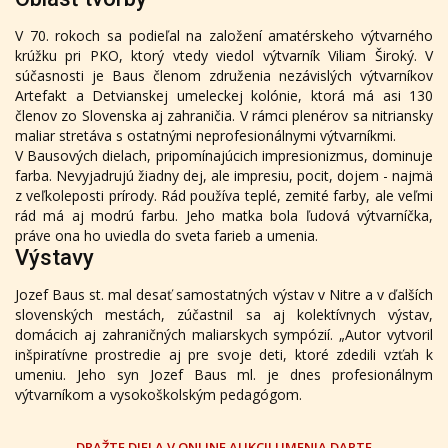
V 70. rokoch sa podieľal na založení amatérskeho výtvarného
krúžku pri PKO, ktorý vtedy viedol výtvarník Viliam Široký. V
súčasnosti je Baus členom združenia nezávislých výtvarníkov
Artefakt a Detvianskej umeleckej kolónie, ktorá má asi 130
členov zo Slovenska aj zahraničia. V rámci plenérov sa nitriansky
maliar stretáva s ostatnými neprofesionálnymi výtvarníkmi.
V Bausových dielach, pripomínajúcich impresionizmus, dominuje
farba. Nevyjadrujú žiadny dej, ale impresiu, pocit, dojem - najmä
z veľkoleposti prírody. Rád používa teplé, zemité farby, ale veľmi
rád má aj modrú farbu. Jeho matka bola ľudová výtvarníčka,
práve ona ho uviedla do sveta farieb a umenia.
Výstavy
Jozef Baus st. mal desať samostatných výstav v Nitre a v ďalších
slovenských mestách, zúčastnil sa aj kolektívnych výstav,
domácich aj zahraničných maliarskych sympózií. „Autor vytvoril
inšpiratívne prostredie aj pre svoje deti, ktoré zdedili vzťah k
umeniu. Jeho syn Jozef Baus ml. je dnes profesionálnym
výtvarníkom a vysokoškolským pedagógom.
DRAŽTE DIELA V ONLINE AUKCII UMENIA DARTE