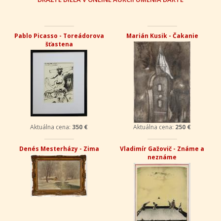
Pablo Picasso - Toreádorova
Marián Kusik - Čakanie
šťastena
Aktuálna cena:
350 €
Aktuálna cena:
250 €
Denés Mesterházy - Zima
Vladimír Gažovič - Známe a
neznáme