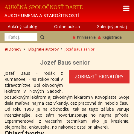
AUKČNÁ SPOLOČNOSŤ DARTE
AUKCIE UMENIA A STAROŽITNOSTÍ
Aukčný katalóg
Online aukcia
Galerijný predaj
Prihlásenie
Registrácia
Domov
Biografie autorov
Jozef Baus senior
Jozef Baus senior
Jozef Baus - rodák z
ZOBRAZIŤ SIGNATÚRY
Rumanovej - 40 rokov robil v
zdravotníctve. Bol obvodným
lekárom v Nových Sadoch,
posudkovým lekárom aj závodným lekárom v Kovoplaste. Svoje
diela maľoval najmä cez víkendy, cez pracovné dni nebolo času.
Od roku 1990 je na dôchodku, tak sa tejto záľube venuje
intenzívnejšie, ako sám hovorí,inšpiruje ho najmä príroda.
Experimentoval z viacerími technikami ako je kreslenie,
olejomaľba, enkaustika, no nakoniec ostal pri akvareli.
Oblasť tvorby