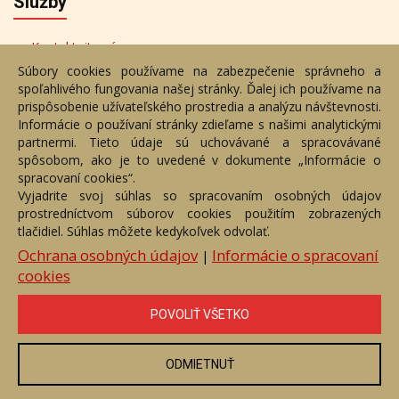
Služby
Kontaktujte nás
Súbory cookies používame na zabezpečenie správneho a
Objednávka dražby
spoľahlivého fungovania našej stránky. Ďalej ich používame na
prispôsobenie užívateľského prostredia a analýzu návštevnosti.
Bezplatné poradenstvo
Informácie o používaní stránky zdieľame s našimi analytickými
Adresa
partnermi. Tieto údaje sú uchovávané a spracovávané
spôsobom, ako je to uvedené v dokumente „Informácie o
spracovaní cookies“.
Nižný Hrušov 333, 094 22, Slovenská republika
Vyjadrite svoj súhlas so spracovaním osobných údajov
prostredníctvom súborov cookies použitím zobrazených
+421 905 356 921
tlačidiel. Súhlas môžete kedykoľvek odvolať.
+421 905 959 101
Ochrana osobných údajov
Informácie o spracovaní
|
dartesro@dartesro.sk
cookies
POVOLIŤ VŠETKO
Hlavná stránka
Aukčný katalóg
Objednávka dražby
Termíny aukcií
Online Aukcia
ODMIETNUŤ
DARTE AUKČNÁ SPOLOČNOSŤ s.r.o. © 2007 - 2026
Akékoľvek používanie obrazových a textových súčastí tejto stránky je
podmienené výslovným súhlasom jej vlastníka. Všetky práva sú