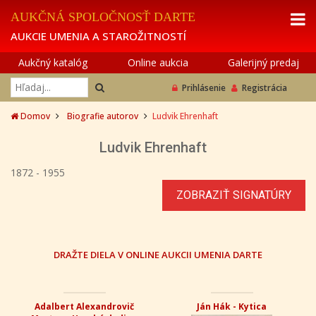
AUKČNÁ SPOLOČNOSŤ DARTE
AUKCIE UMENIA A STAROŽITNOSTÍ
Aukčný katalóg
Online aukcia
Galerijný predaj
Prihlásenie
Registrácia
Domov
Biografie autorov
Ludvik Ehrenhaft
Ludvik Ehrenhaft
1872 - 1955
ZOBRAZIŤ SIGNATÚRY
DRAŽTE DIELA V ONLINE AUKCII UMENIA DARTE
Adalbert Alexandrovič
Ján Hák - Kytica