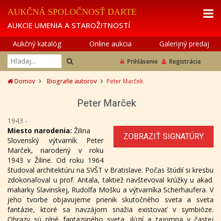
AUKČNÁ SPOLOČNOSŤ DARTE
AUKCIE UMENIA A STAROŽITNOSTÍ
Aukčný katalóg
Online aukcia
Galerijný predaj
Prihlásenie
Registrácia
Domov
Biografie autorov
Peter Marček
Peter Marček
1943 -
Miesto narodenia:
Žilina
ZOBRAZIŤ SIGNATÚRY
Slovenský výtvarník Peter
Marček, narodený v roku
1943 v Žiline. Od roku 1964
študoval architektúru na SVŠT v Bratislave. Počas štúdií si kresbu
zdokonaľoval u prof. Antala, taktiež navštevoval krúžky u akad.
maliarky Slavinskej, Rudolfa Mošku a výtvarníka Scherhaufera. V
jeho tvorbe objavujeme prienik skutočného sveta a sveta
fantázie, ktoré sa navzájom snažia existovať v symbióze.
Obrazy sú plné fantazijného sveta, ilúzií a tajomna v častej