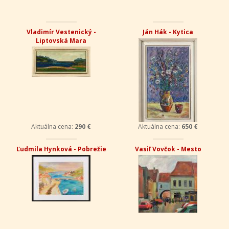
Vladimír Vestenický -
Ján Hák - Kytica
Liptovská Mara
Aktuálna cena:
290 €
Aktuálna cena:
650 €
Ľudmila Hynková - Pobrežie
Vasiľ Vovčok - Mesto