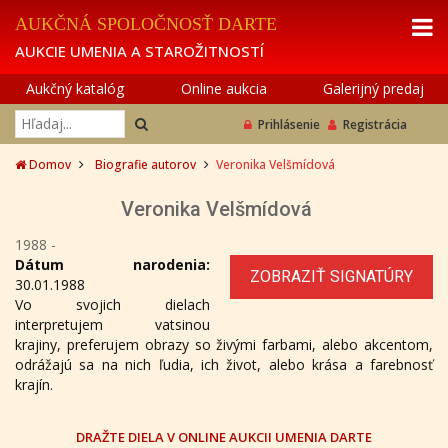
AUKČNÁ SPOLOČNOSŤ DARTE
AUKCIE UMENIA A STAROŽITNOSTÍ
Aukčný katalóg
Online aukcia
Galerijný predaj
Prihlásenie
Registrácia
Domov
Biografie autorov
Veronika Velšmídová
Veronika Velšmídová
1988 -
Dátum narodenia:
ZOBRAZIŤ SIGNATÚRY
30.01.1988
Vo svojich dielach
interpretujem vatsinou
krajiny, preferujem obrazy so živými farbami, alebo akcentom,
odrážajú sa na nich ľudia, ich život, alebo krása a farebnosť
krajín.
DRAŽTE DIELA V ONLINE AUKCII UMENIA DARTE