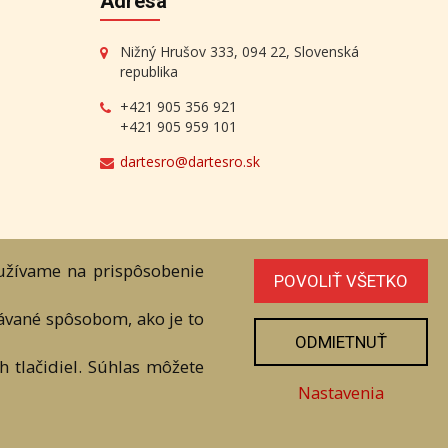
Adresa
Nižný Hrušov 333, 094 22, Slovenská
republika
+421 905 356 921
+421 905 959 101
dartesro@dartesro.sk
oužívame na prispôsobenie
POVOLIŤ VŠETKO
line Aukcia
vávané spôsobom, ako je to
ODMIETNUŤ
níka. Všetky práva sú vyhradené.
 tlačidiel. Súhlas môžete
Nastavenia