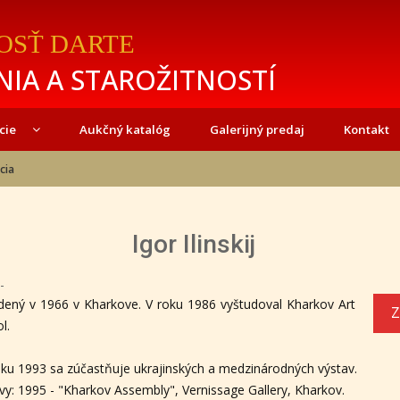
OSŤ DARTE
IA A STAROŽITNOSTÍ
cie
Aukčný katalóg
Galerijný predaj
Kontakt
cia
Igor Ilinskij
-
ený v 1966 v Kharkove. V roku 1986 vyštudoval Kharkov Art
Z
l.
ku 1993 sa zúčastňuje ukrajinských a medzinárodných výstav.
vy: 1995 - "Kharkov Assembly", Vernissage Gallery, Kharkov.