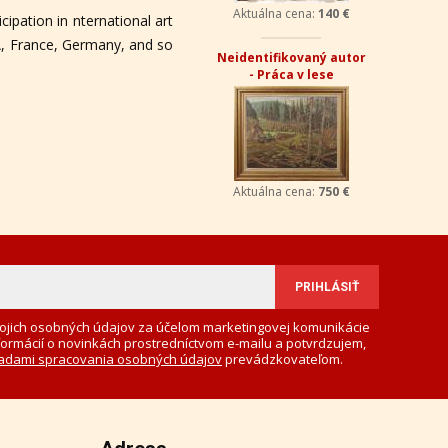
cipation in nternational art
Ľudmila Hynková -
SA, France, Germany, and so
Kostolíky
Aktuálna cena:
150 €
ojich osobných údajov za účelom marketingovej komunikácie
formácií o novinkách prostredníctvom e-mailu a potvrdzujem,
adami spracovania osobných údajov
prevádzkovateľom.