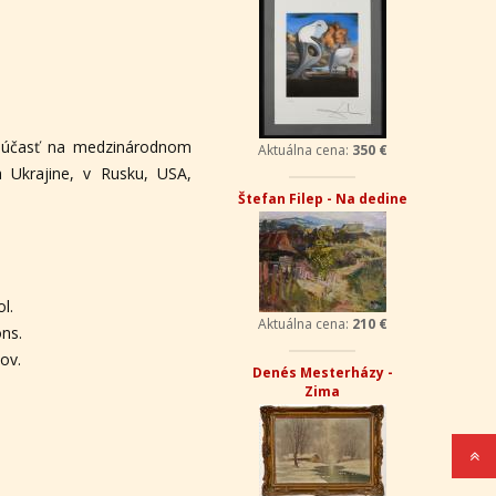
Aktuálna cena:
380 €
Štefan Filep - Na dedine
", účasť na medzinárodnom
 Ukrajine, v Rusku, USA,
Aktuálna cena:
210 €
Viktória Szmutková-
Tomášiková - Kytica
l.
ons.
ov.
Aktuálna cena:
430 €