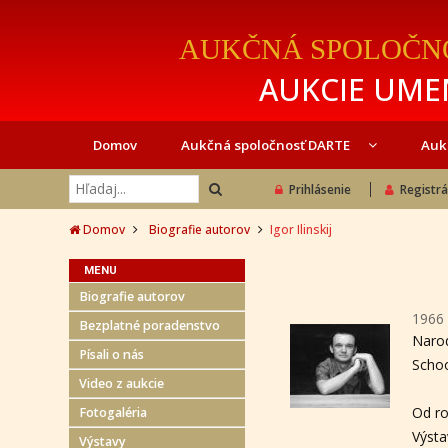
AUKČNÁ SPOLOČN
AUKCIE UMEN
Domov
Aukčná spoločnosť DARTE
Auk
Prihlásenie
Registrá
Domov
Biografie autorov
Igor Ilinskij
MENU
Biografie autorov
1966 
Bezplatné poradenstvo
Narod
Písali o nás
Schoo
Video z aukcie
Od ro
Fotogaléria
Výsta
Výstavy