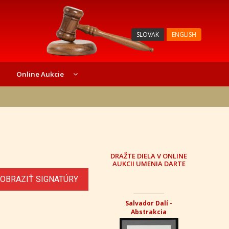
SLOVAK
ENGLISH
Online Aukcie
DRAŽTE DIELA V ONLINE
AUKCII UMENIA DARTE
OBRAZIŤ SIGNATÚRY
Ľudmila Hynková - Les