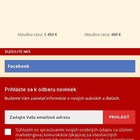
Aktuálna cena:
1 450 €
Aktuálna cena:
400 €
SLEDUJTE NÁS
Facebook
Prihláste sa k odberu noviniek
Budeme Vám zasielať informácie o nových aukciách a dielach.
Súhlasím so spracúvaním svojich osobných údajov za účelom
marketingovej komunikácie týkajúcej sa všeobecných
informácií o novinkách prostredníctvom e-mailu a potvrdzujem,