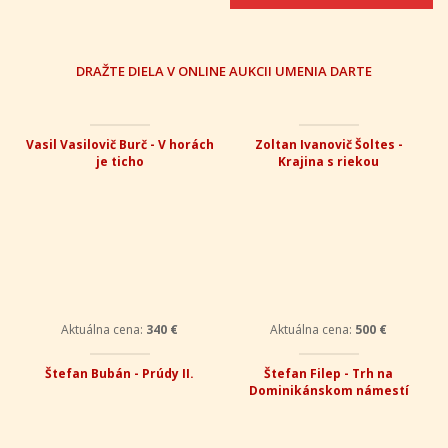
DRAŽTE DIELA V ONLINE AUKCII UMENIA DARTE
Vasil Vasilovič Burč - V horách
Zoltan Ivanovič Šoltes -
je ticho
Krajina s riekou
Aktuálna cena:
340 €
Aktuálna cena:
500 €
Štefan Bubán - Prúdy II.
Štefan Filep - Trh na
Dominikánskom námestí