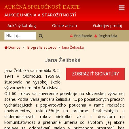
AUKČNÁ SPOLOČNOSŤ DARTE
AUKCIE UMENIA A STAROŽITNOSTÍ
Aukčný katalóg
Online aukcia
Galerijný predaj
Prihlásenie
Registrácia
Domov
Biografie autorov
Jana Želibská
Jana Želibská
Jana Želibská sa narodila 3. 5.
ZOBRAZIŤ SIGNATÚRY
1941 v Olomouci. 1959-66
študovala na Vysokej škole
výtvarných umení v Bratislave.
Od 60. rokov sa suverénne pohybuje na slovenskej výtvarnej
scéne. Podľa Ivana Jančára Želibská: "... po počiatočných prácach
vychádzajúcich z pop-artového poučenia v rámci realizácie
enviromentov, uskutočňuje na prelome šesťdesiatych a
sedemdesiatych rokov niekoľko akcií s dôrazom na
komunikatívnosť a prelínanie umenia so životom. Jej akčné
prejavy sa odohrávajú nielen v prírodnom prostredí, kde