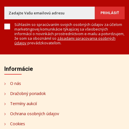
Súhlasím so spracúvaním svojich osobných údajov za účelom
marketingovej komunikácie týkajúcej sa všeobecných
informácií o novinkách prostredníctvom e-mailu a potvrdzujem,
že som sa oboznámil so
zásadami spracovania osobných
údajov
prevádzkovateľom.
Informácie
O nás
Dražobný poriadok
Termíny aukcií
Ochrana osobných údajov
Cookies