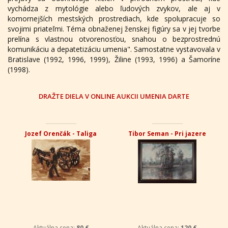
vychádza z mytológie alebo ľudových zvykov, ale aj v
komornejších mestských prostrediach, kde spolupracuje so
svojimi priateľmi. Téma obnaženej ženskej figúry sa v jej tvorbe
prelína s vlastnou otvorenosťou, snahou o bezprostrednú
komunikáciu a depatetizáciu umenia". Samostatne vystavovala v
Bratislave (1992, 1996, 1999), Žiline (1993, 1996) a Šamoríne
(1998).
DRAŽTE DIELA V ONLINE AUKCII UMENIA DARTE
Jozef Orenčák - Taliga
Tibor Seman - Pri jazere
Aktuálna cena:
80 €
Aktuálna cena:
120 €