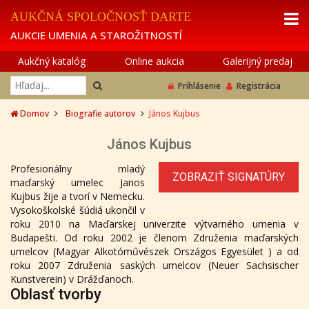
AUKČNÁ SPOLOČNOSŤ DARTE
AUKCIE UMENIA A STAROŽITNOSTÍ
Aukčný katalóg
Online aukcia
Galerijný predaj
Prihlásenie
Registrácia
Domov
Biografie autorov
János Kujbus
János Kujbus
Profesionálny mladý
ZOBRAZIŤ SIGNATÚRY
maďarský umelec Janos
Kujbus žije a tvorí v Nemecku.
Vysokoškolské šúdiá ukončil v
roku 2010 na Maďarskej univerzite výtvarného umenia v
Budapešti. Od roku 2002 je členom Združenia maďarských
umelcov (Magyar Alkotóművészek Országos Egyesület ) a od
roku 2007 Združenia saských umelcov (Neuer Sachsischer
Kunstverein) v Drážďanoch.
Oblasť tvorby