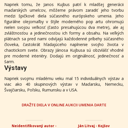
Napriek tomu, že Janos Kujbus patrí k mladšej generácii
maďarských umelcov, môžeme právom zaradiť jeho tvorbu
medzi špičkové diela súčasného európskeho umenia. Jeho
figurálne olejomaľby v štýle moderného pop artu ohromujú
nielen svojou veľkosť (často presahujúcou dva metre), ale aj
zvláštnosťou a jedinečnosťou ich formy a obsahu. Na veľkých
plátnach sa pred nami odvíjajú každodenné príbehy súčasného
človeka, častokrát hľadajúceho naplnenie svojho života v
chaotickom svete. Obrazy Jánosa Kujbusa sú obzvlášť vhodné
pre moderné interiéry. Dodajú im originálnosť, jedinečnosť a
šarm.
Výstavy
Napriek svojmu mladému veku mal 15 individuálnych výstav a
viac ako 40 skupinových výstav v Maďarsku, Nemecku,
Švajčiarsku, Poľsku, Rumunsku a v USA.
DRAŽTE DIELA V ONLINE AUKCII UMENIA DARTE
Neidentifikovaný autor -
Ján Litvaj - Kojšov