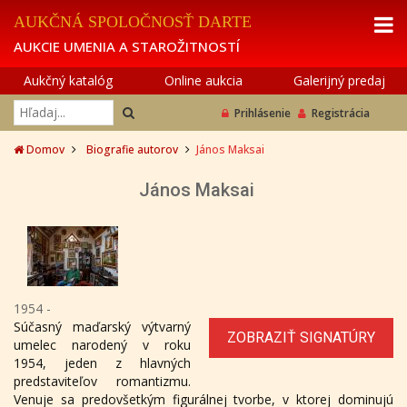
AUKČNÁ SPOLOČNOSŤ DARTE
AUKCIE UMENIA A STAROŽITNOSTÍ
Aukčný katalóg
Online aukcia
Galerijný predaj
Prihlásenie
Registrácia
Domov
Biografie autorov
János Maksai
János Maksai
1954 -
Súčasný maďarský výtvarný
ZOBRAZIŤ SIGNATÚRY
umelec narodený v roku
1954, jeden z hlavných
predstaviteľov romantizmu.
Venuje sa predovšetkým figurálnej tvorbe, v ktorej dominujú