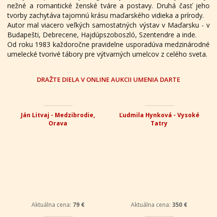
nežné a romantické ženské tváre a postavy. Druhá časť jeho
tvorby zachytáva tajomnú krásu maďarského vidieka a prírody.
Autor mal viacero veľkých samostatných výstav v Maďarsku - v
Budapešti, Debrecene, Hajdúpszoboszló, Szentendre a inde.
Od roku 1983 každoročne pravidelne usporadúva medzinárodné
umelecké tvorivé tábory pre výtvarných umelcov z celého sveta.
DRAŽTE DIELA V ONLINE AUKCII UMENIA DARTE
Ján Litvaj - Medzibrodie,
Ľudmila Hynková - Vysoké
Orava
Tatry
Aktuálna cena:
79 €
Aktuálna cena:
350 €