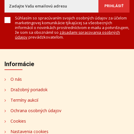
Súhlasím so spracúvaním svojich osobných údajov za účelom
marketingovej komunikácie týkajúcej sa všeobecných
informácií o novinkách prostredníctvom e-mailu a potvrdzujem,
že som sa oboznámil so
zásadami spracovania osobných
údajov
prevádzkovateľom.
Informácie
O nás
Dražobný poriadok
Termíny aukcií
Ochrana osobných údajov
Cookies
Nastavenia cookies