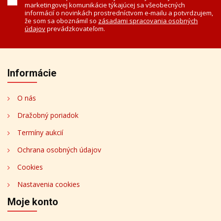
marketingovej komunikácie týkajúcej sa všeobecných
informácií o novinkách prostredníctvom e-mailu a potvrdzujem,
že som sa oboznámil so
zásadami spracovania osobných
údajov
prevádzkovateľom.
Informácie
O nás
Dražobný poriadok
Termíny aukcií
Ochrana osobných údajov
Cookies
Nastavenia cookies
Moje konto