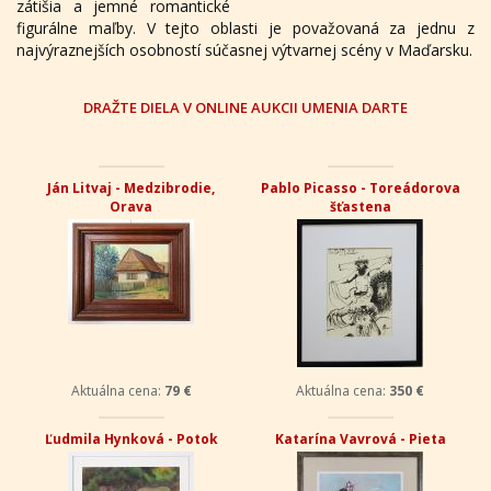
zátišia a jemné romantické
figurálne maľby. V tejto oblasti je považovaná za jednu z
najvýraznejších osobností súčasnej výtvarnej scény v Maďarsku.
DRAŽTE DIELA V ONLINE AUKCII UMENIA DARTE
Ján Litvaj - Medzibrodie,
Pablo Picasso - Toreádorova
Orava
šťastena
Aktuálna cena:
79 €
Aktuálna cena:
350 €
Ľudmila Hynková - Potok
Katarína Vavrová - Pieta