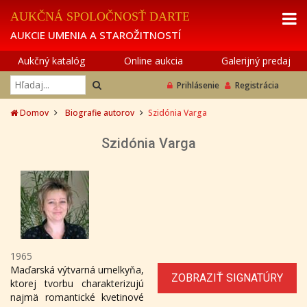
AUKČNÁ SPOLOČNOSŤ DARTE
AUKCIE UMENIA A STAROŽITNOSTÍ
Aukčný katalóg
Online aukcia
Galerijný predaj
Prihlásenie
Registrácia
Domov
Biografie autorov
Szidónia Varga
Szidónia Varga
1965
Maďarská výtvarná umelkyňa,
ZOBRAZIŤ SIGNATÚRY
ktorej tvorbu charakterizujú
najmä romantické kvetinové