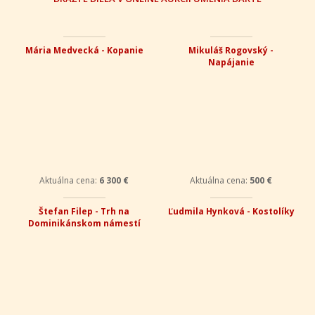
Mária Medvecká - Kopanie
Mikuláš Rogovský -
Napájanie
Aktuálna cena:
6 300 €
Aktuálna cena:
500 €
Štefan Filep - Trh na
Ľudmila Hynková - Kostolíky
Dominikánskom námestí