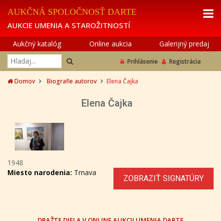
AUKČNÁ SPOLOČNOSŤ DARTE
AUKCIE UMENIA A STAROŽITNOSTÍ
Aukčný katalóg
Online aukcia
Galerijný predaj
Prihlásenie
Registrácia
Domov
Biografie autorov
Elena Čajka
Elena Čajka
1948
Miesto narodenia:
Trnava
ZOBRAZIŤ SIGNATÚRY
DRAŽTE DIELA V ONLINE AUKCII UMENIA DARTE