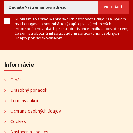
Súhlasím so spracúvaním svojich osobných údajov za účelom
marketingovej komunikácie týkajúcej sa všeobecných
informácií o novinkách prostredníctvom e-mailu a potvrdzujem,
že som sa oboznámil so
zásadami spracovania osobných
údajov
prevádzkovateľom.
Informácie
O nás
Dražobný poriadok
Termíny aukcií
Ochrana osobných údajov
Cookies
Nastavenia cookies