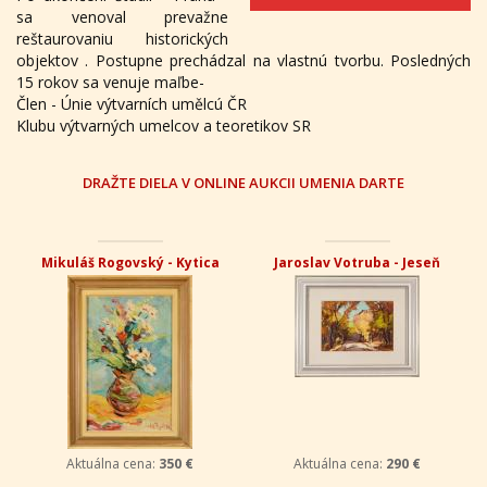
sa venoval prevažne
reštaurovaniu historických
objektov . Postupne prechádzal na vlastnú tvorbu. Posledných
15 rokov sa venuje maľbe-
Člen - Únie výtvarních umělcú ČR
Klubu výtvarných umelcov a teoretikov SR
DRAŽTE DIELA V ONLINE AUKCII UMENIA DARTE
Jozef Ilečko - Krajina
Róbert Jiran - Basista
Aktuálna cena:
150 €
Aktuálna cena:
1 090 €