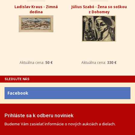
Ivan Štubňa - Dve holubičky
Vasiľ Vovčok - Mesto
Aktuálna cena:
190 €
Aktuálna cena:
500 €
SLEDUJTE NÁS
Facebook
Prihláste sa k odberu noviniek
Budeme Vám zasielať informácie o nových aukciách a dielach.