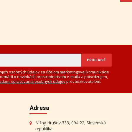
Aktuálna cena:
190 €
Ľudmila Hynková -
Kostolíky
Aktuálna cena:
150 €
ojich osobných údajov za účelom marketingovej komunikácie
formácií o novinkách prostredníctvom e-mailu a potvrdzujem,
adami spracovania osobných údajov
prevádzkovateľom.