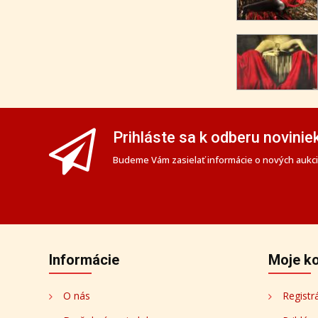
Prihláste sa k odberu novinie
Budeme Vám zasielať informácie o nových aukciá