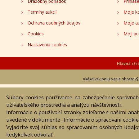
Informácie
Moje k
O nás
Registr
Dražobný poriadok
Prihlás
Termíny aukcií
Moje k
Ochrana osobných údajov
Moje a
Cookies
Moji au
Nastavenia cookies
Súbory cookies používame na zabezpečenie správneho
Hlavná st
užívateľského prostredia a analýzu návštevnosti.
Informácie o používaní stránky zdieľame s našimi ana
Akékoľvek používanie obrazových
uvedené v dokumente „Informácie o spracovaní cookie
Vyjadrite svoj súhlas so spracovaním osobných údajo
kedykoľvek odvolať.