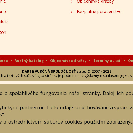
onto
Služby
ácia
Kontaktujte nás
enie
Objednávka dražby
onto
Bezplatné poradenstvo
ukcie
tori
 a spoľahlivého fungovania našej stránky. Ďalej ich p
ránka
Aukčný katalóg
Objednávka dražby
Termíny aukcií
On
lytickými partnermi. Tieto údaje sú uchovávané a spraco
DARTE AUKČNÁ SPOLOČNOSŤ s.r.o. © 2007 - 2026
 a textových súčastí tejto stránky je podmienené výslovným súhlasom jej vlast
s“.
v prostredníctvom súborov cookies použitím zobrazených