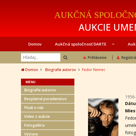
AUKČNÁ SPOLOČN
AUKCIE UMEN
Domov
Aukčná spoločnosť DARTE
Auk
Prihlásenie
Registrá
Domov
Biografie autorov
Fedor Nemec
MENU
Biografie autorov
1956
Bezplatné poradenstvo
Dátu
Písali o nás
Mies
Video z aukcie
Fedor
umel
Fotogaléria
fotog
Výstavy