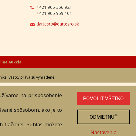
Adresa
Nižný Hrušov 333, 094 22, Slovenská
republika
+421 905 356 921
+421 905 959 101
dartesro@dartesro.sk
oužívame na prispôsobenie
POVOLIŤ VŠETKO
line Aukcia
vávané spôsobom, ako je to
níka. Všetky práva sú vyhradené.
ODMIETNUŤ
 tlačidiel. Súhlas môžete
Nastavenia