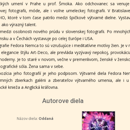
ckých umení v Prahe u prof. Šmoka. Ako odchovanec sa venuje 
ovej fotografii, móde, ale i voľne umeleckej fotografii. V Brati
O, ktoré v tom čase patrilo medzi špičkové výtvarné dielne. Vystav
, ako výrazný talent.
 medzi osobnosti nového prúdu v slovenskej fotografii. Po mnohýc
nsku a v Čechách vystavuje po celej Európe i USA.
rafie Fedora Nemca to sú vzrušujúce i meditatívne motívy žien. Je v 
 elegancie štýlu Art-Deco, ale prevláda vyzývavý nepokoj, provokáci
oderny. Je to staré v novom, večne v premenlivom, ženské v žensk
tografické sóla. Žena sama v sebe.
zícia jeho fotografií je jeho podpisom. Výtvarné diela Fedora Ne
mných zbierkach galérii a zberateľov výtvarného umenia, ale i 
ké knieža a Anglická kráľovna.
Autorove diela
Názov diela:
Oddaná