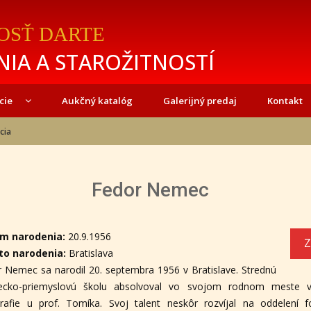
OSŤ DARTE
IA A STAROŽITNOSTÍ
cie
Aukčný katalóg
Galerijný predaj
Kontakt
cia
Fedor Nemec
-
m narodenia:
20.9.1956
Z
to narodenia:
Bratislava
 Nemec sa narodil 20. septembra 1956 v Bratislave. Strednú
ecko-priemyslovú školu absolvoval vo svojom rodnom meste 
rafie u prof. Tomíka. Svoj talent neskôr rozvíjal na oddelení fo