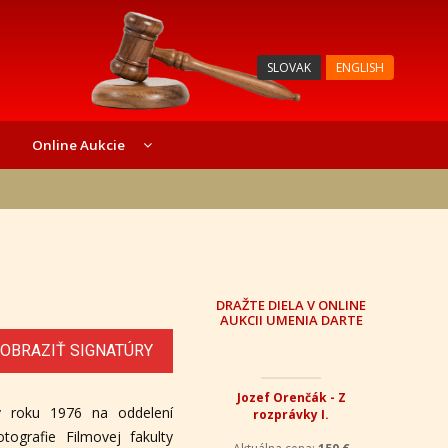
SLOVAK
ENGLISH
Online Aukcie
DRAŽTE DIELA V ONLINE
AUKCII UMENIA DARTE
OBRAZIŤ SIGNATÚRY
Jozef Orenčák - Z
v roku 1976 na oddelení
rozprávky I.
tografie Filmovej fakulty