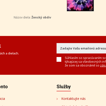
Názov diela:
Ženský obdiv
k
ch a dielach.
Súhlasím so spracúvaním sv
týkajúcej sa všeobecných in
že som sa oboznámil so
zás