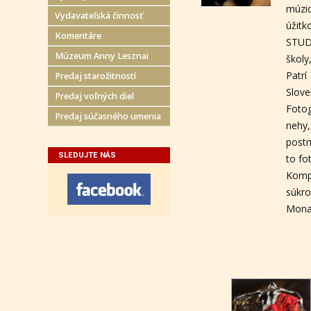
múzi
Vydavateľská činnosť
úžitk
Komentáre
STUDI
Múzeum Anny Lesznai
školy
Patrí
Predaj starožitností
Slove
Predaj voľných diel
Fotog
Predaj súčasného umenia
nehy,
postm
SLEDUJTE NÁS
to fo
Kompo
súkro
Monac