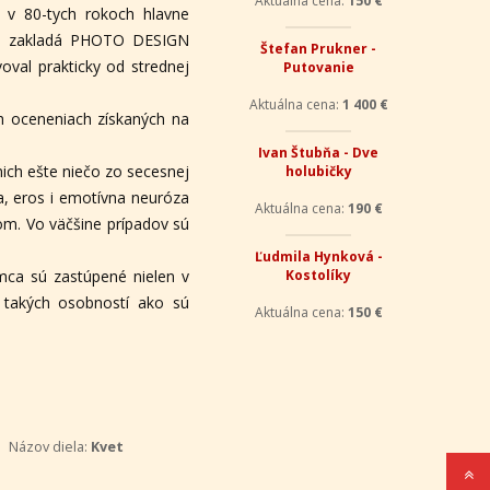
v 80-tych rokoch hlavne
slave zakladá PHOTO DESIGN
oval prakticky od strednej
Aktuálna cena:
150 €
h oceneniach získaných na
Štefan Prukner -
Putovanie
nich ešte niečo zo secesnej
a, eros i emotívna neuróza
om. Vo väčšine prípadov sú
Aktuálna cena:
1 400 €
mca sú zastúpené nielen v
u takých osobností ako sú
Ivan Štubňa - Dve
holubičky
Názov diela:
Kvet