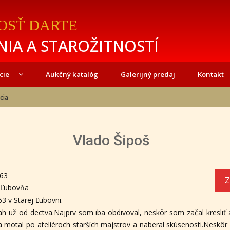
OSŤ DARTE
IA A STAROŽITNOSTÍ
cie
Aukčný katalóg
Galerijný predaj
Kontakt
cia
Vlado Šipoš
963
Z
 Ľubovňa
3 v Starej Ľubovni.
h už od dectva.Najprv som iba obdivoval, neskôr som začal kresliť
motal po ateliéroch starších majstrov a naberal skúsenosti.Neskô