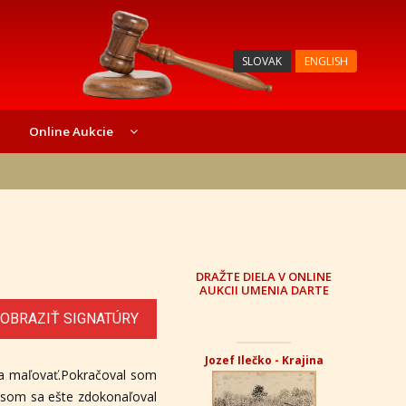
SLOVAK
ENGLISH
Online Aukcie
DRAŽTE DIELA V ONLINE
AUKCII UMENIA DARTE
OBRAZIŤ SIGNATÚRY
Jozef Ilečko - Krajina
 a maľovať.Pokračoval som
r som sa ešte zdokonaľoval