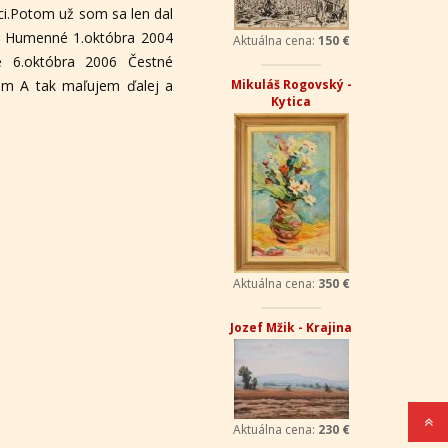
ci.Potom už som sa len dal
ný. Humenné 1.októbra 2004
Aktuálna cena:
150 €
é 6.októbra 2006 Čestné
um A tak maľujem ďalej a
Mikuláš Rogovský -
Kytica
Aktuálna cena:
350 €
Jozef Mžik - Krajina
Aktuálna cena:
230 €