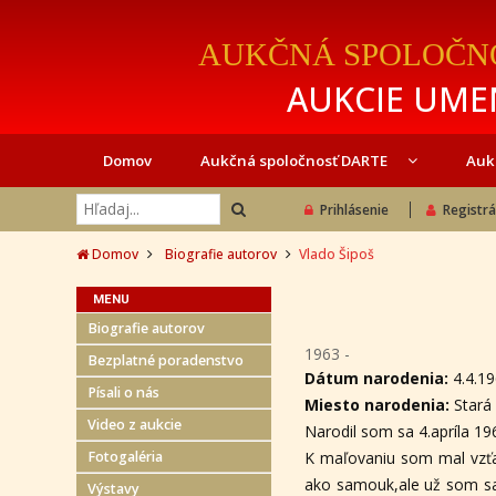
AUKČNÁ SPOLOČN
AUKCIE UMEN
Domov
Aukčná spoločnosť DARTE
Auk
Prihlásenie
Registrá
Domov
Biografie autorov
Vlado Šipoš
MENU
Biografie autorov
1963 -
Bezplatné poradenstvo
Dátum narodenia:
4.4.1
Písali o nás
Miesto narodenia:
Stará
Video z aukcie
Narodil som sa 4.apríla 196
Fotogaléria
K maľovaniu som mal vzťa
ako samouk,ale už som sa 
Výstavy