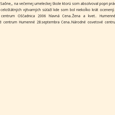
 Saône,, na večernej umeleckej škole ktorú som absolvoval popri prá
sa celoštátných výtvarných súťaží kde som bol niekoĺko krát ocene
 centrum Oščadnica 2006 hlavná Cena..Žena a kvet.. Humenn
vé centrum Humenné 28.septembra Cena..Národné osvetové centr