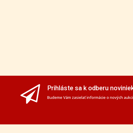
Prihláste sa k odberu novinie
Budeme Vám zasielať informácie o nových aukciá