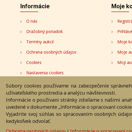
Informácie
Moje k
O nás
Registr
Dražobný poriadok
Prihlás
Termíny aukcií
Moje k
Ochrana osobných údajov
Moje a
Cookies
Moji au
Nastavenia cookies
Súbory cookies používame na zabezpečenie správneho
Hlavná st
užívateľského prostredia a analýzu návštevnosti.
Informácie o používaní stránky zdieľame s našimi ana
Akékoľvek používanie obrazových
uvedené v dokumente „Informácie o spracovaní cookie
Vyjadrite svoj súhlas so spracovaním osobných údajo
kedykoľvek odvolať.
Ochrana osobných údajov
Informácie o spracovaní co
|