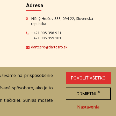
Adresa
Nižný Hrušov 333, 094 22, Slovenská
republika
+421 905 356 921
+421 905 959 101
dartesro@dartesro.sk
oužívame na prispôsobenie
POVOLIŤ VŠETKO
line Aukcia
vávané spôsobom, ako je to
níka. Všetky práva sú vyhradené.
ODMIETNUŤ
 tlačidiel. Súhlas môžete
Nastavenia