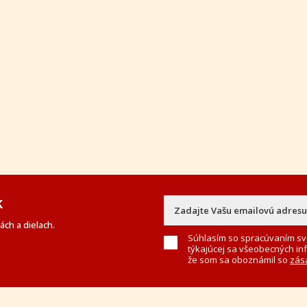
k
ch a dielach.
Súhlasím so spracúvaním sv
týkajúcej sa všeobecných in
že som sa oboznámil so
zás