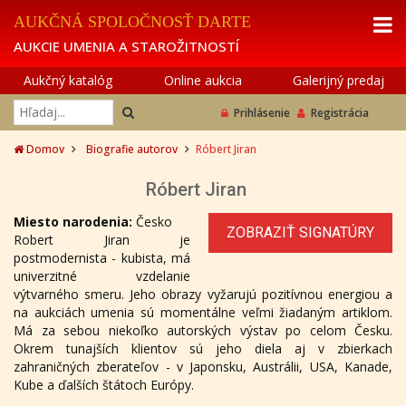
AUKČNÁ SPOLOČNOSŤ DARTE
AUKCIE UMENIA A STAROŽITNOSTÍ
Aukčný katalóg
Online aukcia
Galerijný predaj
Prihlásenie
Registrácia
Domov
Biografie autorov
Róbert Jiran
Róbert Jiran
Miesto narodenia:
Česko
ZOBRAZIŤ SIGNATÚRY
Robert Jiran je
postmodernista - kubista, má
univerzitné vzdelanie
výtvarného smeru. Jeho obrazy vyžarujú pozitívnou energiou a
na aukciách umenia sú momentálne veľmi žiadaným artiklom.
Má za sebou niekoľko autorských výstav po celom Česku.
Okrem tunajších klientov sú jeho diela aj v zbierkach
zahraničných zberateľov - v Japonsku, Austrálii, USA, Kanade,
Kube a ďalších štátoch Európy.