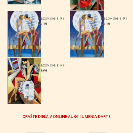
Názov diela:
Pri
Názov diela:
Pri
Lune
Lune
Názov diela:
Pri
káve
DRAŽTE DIELA V ONLINE AUKCII UMENIA DARTE