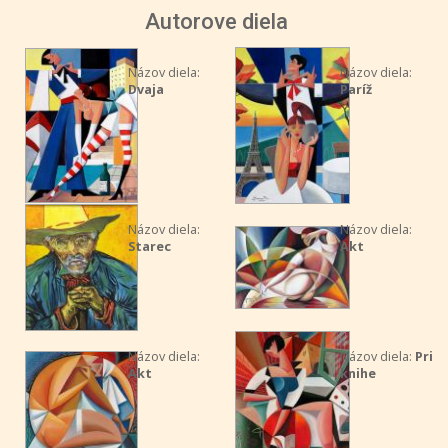
Autorove diela
Názov diela:
Názov diela:
Dvaja
Paríž
Názov diela:
Názov diela:
Starec
Akt
Názov diela:
Názov diela:
Pri
Akt
knihe