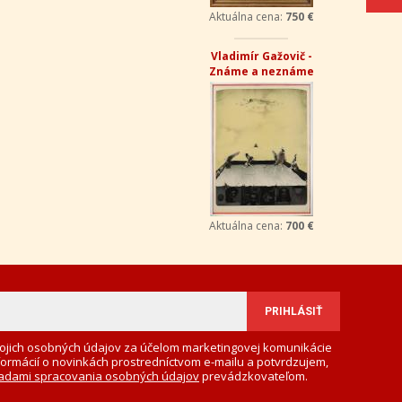
ojich osobných údajov za účelom marketingovej komunikácie
formácií o novinkách prostredníctvom e-mailu a potvrdzujem,
adami spracovania osobných údajov
prevádzkovateľom.
Adresa
Nižný Hrušov 333, 094 22, Slovenská
republika
+421 905 356 921
+421 905 959 101
dartesro@dartesro.sk
line Aukcia