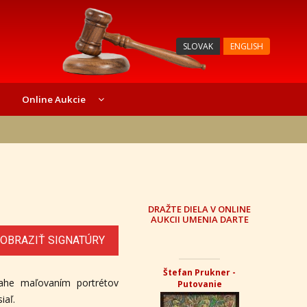
SLOVAK
ENGLISH
Online Aukcie
DRAŽTE DIELA V ONLINE
AUKCII UMENIA DARTE
OBRAZIŤ SIGNATÚRY
Štefan Prukner -
ahe maľovaním portrétov
Putovanie
iaľ.