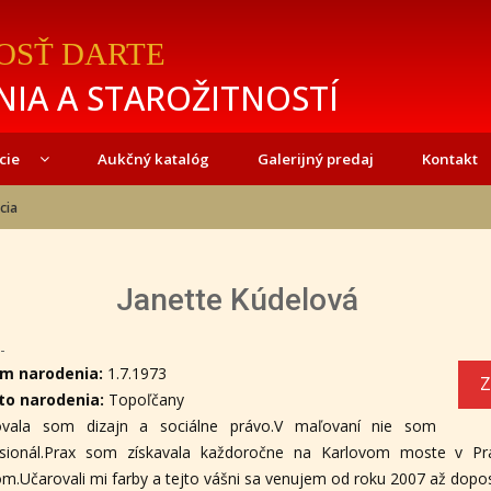
OSŤ DARTE
IA A STAROŽITNOSTÍ
cie
Aukčný katalóg
Galerijný predaj
Kontakt
cia
Janette Kúdelová
-
m narodenia:
1.7.1973
Z
to narodenia:
Topoľčany
ovala som dizajn a sociálne právo.V maľovaní nie som
esionál.Prax som získavala každoročne na Karlovom moste v Pr
om.Učarovali mi farby a tejto vášni sa venujem od roku 2007 až dopos