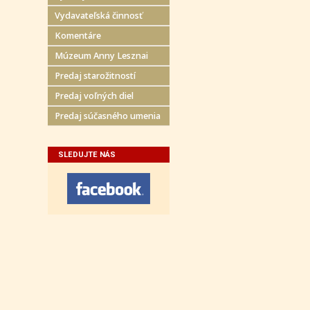
Vydavateľská činnosť
Komentáre
Múzeum Anny Lesznai
Predaj starožitností
Predaj voľných diel
Predaj súčasného umenia
SLEDUJTE NÁS
Prihláste sa k odberu novinie
Budeme Vám zasielať informácie o nových aukciá