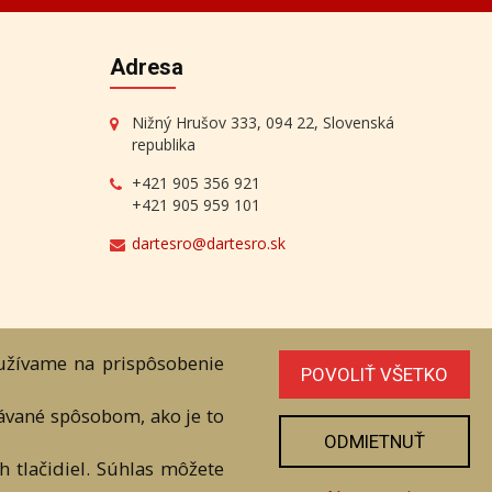
níka. Všetky práva sú vyhradené.
oužívame na prispôsobenie
POVOLIŤ VŠETKO
vávané spôsobom, ako je to
ODMIETNUŤ
 tlačidiel. Súhlas môžete