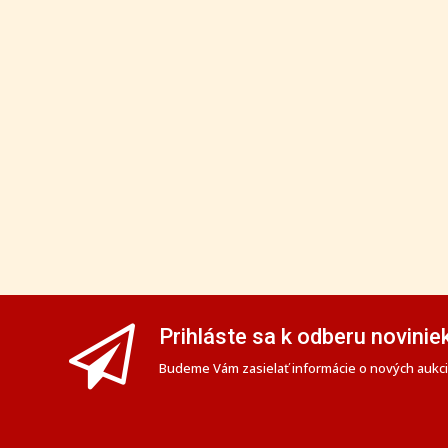
Informácie
Moje k
O nás
Registr
Dražobný poriadok
Prihlás
Termíny aukcií
Moje k
Ochrana osobných údajov
Moje a
Cookies
Moji au
Nastavenia cookies
Hlavná st