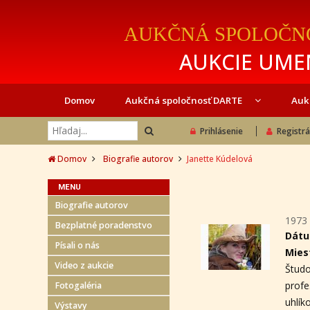
AUKČNÁ SPOLOČN
AUKCIE UMEN
Domov
Aukčná spoločnosť DARTE
Auk
Prihlásenie
Registrá
Domov
Biografie autorov
Janette Kúdelová
MENU
Biografie autorov
1973 
Bezplatné poradenstvo
Dátu
Písali o nás
Mies
Video z aukcie
Štud
prof
Fotogaléria
uhlík
Výstavy