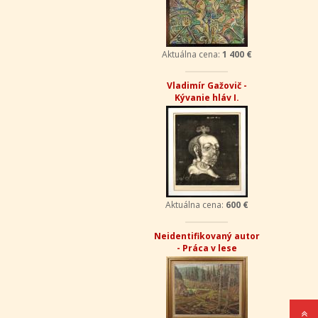
Aktuálna cena:
1 400 €
Vladimír Gažovič -
Kývanie hláv
Aktuálna cena:
600 €
Salvador Dalí - Biely
jednorožec
Aktuálna cena:
350 €
Ján Litvaj - Turecká
Aktuálna cena:
79 €