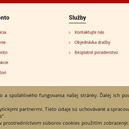
DARTE AUKČNÁ SPOLOČNOSŤ s.r.o. © 2007 - 2026
 a textových súčastí tejto stránky je podmienené výslovným súhlasom jej vlast
 a spoľahlivého fungovania našej stránky. Ďalej ich p
lytickými partnermi. Tieto údaje sú uchovávané a spraco
s“.
v prostredníctvom súborov cookies použitím zobrazených