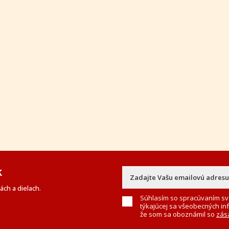
Súhlasím so spracúvaním sv
týkajúcej sa všeobecných in
že som sa oboznámil so
zás
onto
Služby
ácia
Kontaktujte nás
enie
Objednávka dražby
onto
Bezplatné poradenstvo
ukcie
tori
ránka
Aukčný katalóg
Objednávka dražby
Termíny aukcií
On