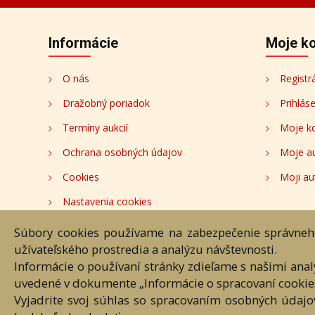
Akékoľvek používanie obrazových
Súbory cookies používame na zabezpečenie správneho
užívateľského prostredia a analýzu návštevnosti.
Informácie o používaní stránky zdieľame s našimi ana
uvedené v dokumente „Informácie o spracovaní cookie
Vyjadrite svoj súhlas so spracovaním osobných údajo