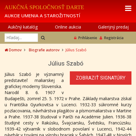
AUKČNÁ SPOLOČNOSŤ DARTE
AUKCIE UMENIA A STAROŽITNOSTÍ
Aukčný katalóg
Online aukcia
Galerijný predaj
Prihlásenie
Registrácia
Domov
Biografie autorov
Július Szabó
Július Szabó
Július Szabó je významný
ZOBRAZIŤ SIGNATÚRY
predstaviteľ maliarskej a
grafickej moderny Slovenska.
Narodil 8. 6. 1907 v
Budapešti, zomrel 25. 5. 1972 v Prahe. Základy maliarstva získal
u Františka Gyurkovitsa v Lucenci. 1932-33 súkromné kurzy
pozlacovania, návrhárstva plagátov a písmomaliarstva v Martine
a Prahe. 1937-38 študoval v Paríži na Académie Julien. 1936-38
študijné cesty v Rakúsku, Švajciarsku, Švédsku, Francúzsku.
1939-42 výtvarník v slobodnom povolaní v Lucenci, 1942-44
návrhár v továrni na výrobu hraciek v Šahách, 1947-48 v Nových