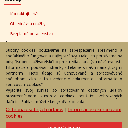
Kontaktujte nás
Objednávka dražby
Bezplatné poradenstvo
Adresa
Súbory cookies používame na zabezpečenie správneho a
spoľahlivého fungovania našej stránky. Ďalej ich používame na
Nižný Hrušov 333, 094 22, Slovenská republika
prispôsobenie užívateľského prostredia a analýzu návštevnosti.
Informácie o používaní stránky zdieľame s našimi analytickými
+421 905 356 921
partnermi. Tieto údaje sú uchovávané a spracovávané
+421 905 959 101
spôsobom, ako je to uvedené v dokumente „Informácie o
dartesro@dartesro.sk
spracovaní cookies“.
Vyjadrite svoj súhlas so spracovaním osobných údajov
prostredníctvom súborov cookies použitím zobrazených
tlačidiel. Súhlas môžete kedykoľvek odvolať.
Hlavná stránka
Aukčný katalóg
Objednávka dražby
Termíny aukcií
Online Aukcia
Ochrana osobných údajov
Informácie o spracovaní
|
cookies
DARTE AUKČNÁ SPOLOČNOSŤ s.r.o. © 2007 - 2026
Akékoľvek používanie obrazových a textových súčastí tejto stránky je
podmienené výslovným súhlasom jej vlastníka. Všetky práva sú