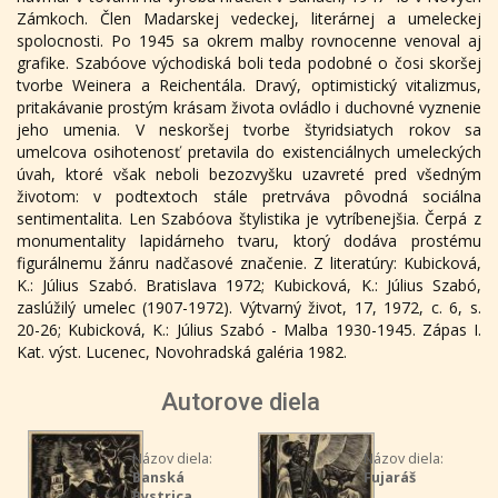
Zámkoch. Člen Madarskej vedeckej, literárnej a umeleckej
spolocnosti. Po 1945 sa okrem malby rovnocenne venoval aj
grafike. Szabóove východiská boli teda podobné o čosi skoršej
tvorbe Weinera a Reichentála. Dravý, optimistický vitalizmus,
pritakávanie prostým krásam života ovládlo i duchovné vyznenie
jeho umenia. V neskoršej tvorbe štyridsiatych rokov sa
umelcova osihotenosť pretavila do existenciálnych umeleckých
úvah, ktoré však neboli bezozvyšku uzavreté pred všedným
životom: v podtextoch stále pretrváva pôvodná sociálna
sentimentalita. Len Szabóova štylistika je vytríbenejšia. Čerpá z
monumentality lapidárneho tvaru, ktorý dodáva prostému
figurálnemu žánru nadčasové značenie. Z literatúry: Kubicková,
K.: Július Szabó. Bratislava 1972; Kubicková, K.: Július Szabó,
zaslúžilý umelec (1907-1972). Výtvarný život, 17, 1972, c. 6, s.
20-26; Kubicková, K.: Július Szabó - Malba 1930-1945. Zápas I.
Kat. výst. Lucenec, Novohradská galéria 1982.
Autorove diela
Názov diela:
Názov diela:
Banská
Fujaráš
Bystrica