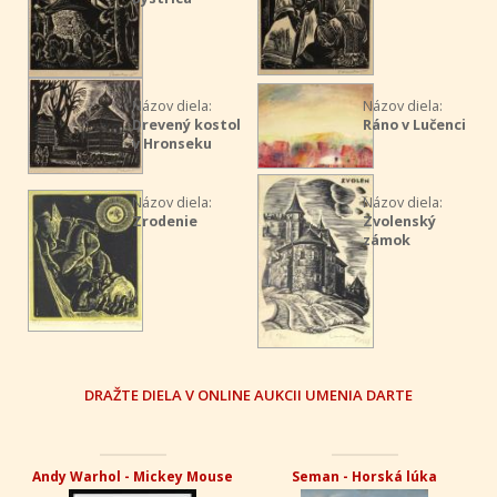
Názov diela:
Názov diela:
Drevený kostol
Ráno v Lučenci
v Hronseku
Názov diela:
Názov diela:
Zrodenie
Zvolenský
zámok
DRAŽTE DIELA V ONLINE AUKCII UMENIA DARTE
Andy Warhol - Mickey Mouse
Seman - Horská lúka