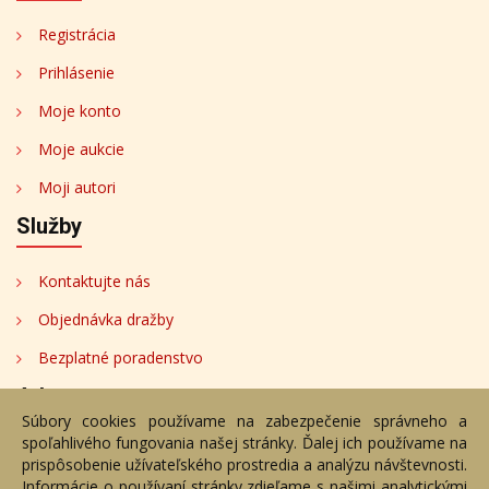
Registrácia
Prihlásenie
Moje konto
Moje aukcie
Moji autori
Služby
Kontaktujte nás
Objednávka dražby
Bezplatné poradenstvo
Adresa
Súbory cookies používame na zabezpečenie správneho a
spoľahlivého fungovania našej stránky. Ďalej ich používame na
Nižný Hrušov 333, 094 22, Slovenská republika
prispôsobenie užívateľského prostredia a analýzu návštevnosti.
Informácie o používaní stránky zdieľame s našimi analytickými