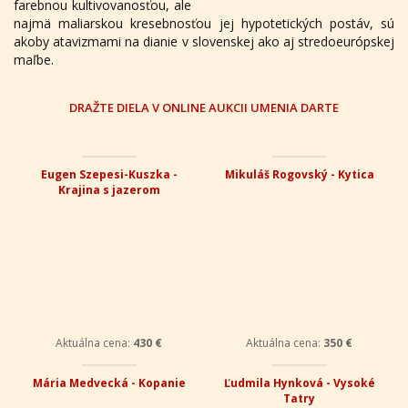
farebnou kultivovanosťou, ale
najmä maliarskou kresebnosťou jej hypotetických postáv, sú
akoby atavizmami na dianie v slovenskej ako aj stredoeurópskej
maľbe.
DRAŽTE DIELA V ONLINE AUKCII UMENIA DARTE
Eugen Szepesi-Kuszka -
Mikuláš Rogovský - Kytica
Krajina s jazerom
Aktuálna cena:
430 €
Aktuálna cena:
350 €
Mária Medvecká - Kopanie
Ľudmila Hynková - Vysoké
Tatry