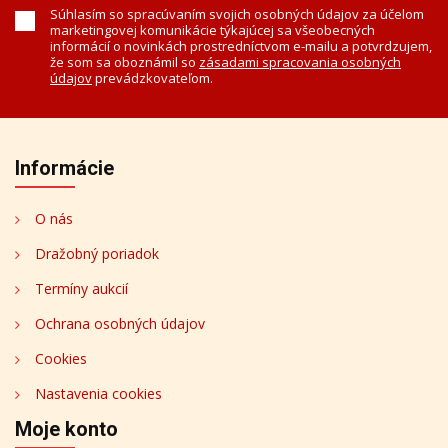
Súhlasím so spracúvaním svojich osobných údajov za účelom
marketingovej komunikácie týkajúcej sa všeobecných
informácií o novinkách prostredníctvom e-mailu a potvrdzujem,
že som sa oboznámil so
zásadami spracovania osobných
údajov
prevádzkovateľom.
Informácie
O nás
Dražobný poriadok
Termíny aukcií
Ochrana osobných údajov
Cookies
Nastavenia cookies
Moje konto