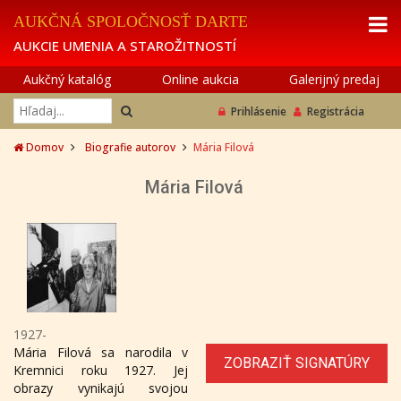
AUKČNÁ SPOLOČNOSŤ DARTE
AUKCIE UMENIA A STAROŽITNOSTÍ
Aukčný katalóg
Online aukcia
Galerijný predaj
Prihlásenie
Registrácia
Domov
Biografie autorov
Mária Filová
Mária Filová
1927-
Mária Filová sa narodila v
ZOBRAZIŤ SIGNATÚRY
Kremnici roku 1927. Jej
obrazy vynikajú svojou