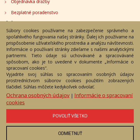
Objednávka dražby
Bezplatné poradenstvo
Adresa
Súbory cookies používame na zabezpečenie správneho a
spoľahlivého fungovania našej stránky. Ďalej ich používame na
Nižný Hrušov 333, 094 22, Slovenská republika
prispôsobenie užívateľského prostredia a analýzu návštevnosti.
Informácie o používaní stránky zdieľame s našimi analytickými
+421 905 356 921
partnermi. Tieto údaje sú uchovávané a spracovávané
+421 905 959 101
spôsobom, ako je to uvedené v dokumente „Informácie o
dartesro@dartesro.sk
spracovaní cookies“.
Vyjadrite svoj súhlas so spracovaním osobných údajov
prostredníctvom súborov cookies použitím zobrazených
tlačidiel. Súhlas môžete kedykoľvek odvolať.
Hlavná stránka
Aukčný katalóg
Objednávka dražby
Termíny aukcií
Online Aukcia
Ochrana osobných údajov
Informácie o spracovaní
|
cookies
DARTE AUKČNÁ SPOLOČNOSŤ s.r.o. © 2007 - 2026
Akékoľvek používanie obrazových a textových súčastí tejto stránky je
podmienené výslovným súhlasom jej vlastníka. Všetky práva sú
POVOLIŤ VŠETKO
vyhradené.
ODMIETNUŤ