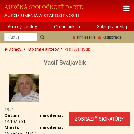
AUKČNÁ SPOLOČNOSŤ DARTE
AUKCIE UMENIA A STAROŽITNOSTÍ
Aukčný katalóg
Online aukcia
Galerijný predaj
Prihlásenie
Registrácia
Domov
Biografie autorov
Vasiľ Svaljavčik
Vasiľ Svaljavčik
1951 -
Dátum narodenia:
ZOBRAZIŤ SIGNATÚRY
14.10.1951
Miesto narodenia:
Mukačevo ( UA )