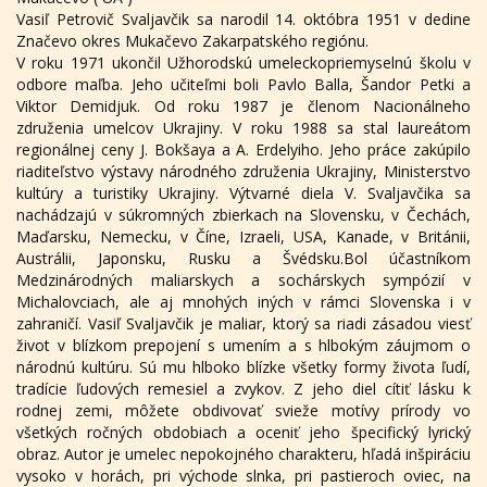
Vasiľ Petrovič Svaljavčik sa narodil 14. októbra 1951 v dedine
Značevo okres Mukačevo Zakarpatského regiónu.
V roku 1971 ukončil Užhorodskú umeleckopriemyselnú školu v
odbore maľba. Jeho učiteľmi boli Pavlo Balla, Šandor Petki a
Viktor Demidjuk. Od roku 1987 je členom Nacionálneho
združenia umelcov Ukrajiny. V roku 1988 sa stal laureátom
regionálnej ceny J. Bokšaya a A. Erdelyiho. Jeho práce zakúpilo
riaditeľstvo výstavy národného združenia Ukrajiny, Ministerstvo
kultúry a turistiky Ukrajiny. Výtvarné diela V. Svaljavčika sa
nachádzajú v súkromných zbierkach na Slovensku, v Čechách,
Maďarsku, Nemecku, v Číne, Izraeli, USA, Kanade, v Británii,
Austrálii, Japonsku, Rusku a Švédsku.Bol účastníkom
Medzinárodných maliarskych a sochárskych sympózií v
Michalovciach, ale aj mnohých iných v rámci Slovenska i v
zahraničí. Vasiľ Svaljavčik je maliar, ktorý sa riadi zásadou viesť
život v blízkom prepojení s umením a s hlbokým záujmom o
národnú kultúru. Sú mu hlboko blízke všetky formy života ľudí,
tradície ľudových remesiel a zvykov. Z jeho diel cítiť lásku k
rodnej zemi, môžete obdivovať svieže motívy prírody vo
všetkých ročných obdobiach a oceniť jeho špecifický lyrický
obraz. Autor je umelec nepokojného charakteru, hľadá inšpiráciu
vysoko v horách, pri východe slnka, pri pastieroch oviec, na