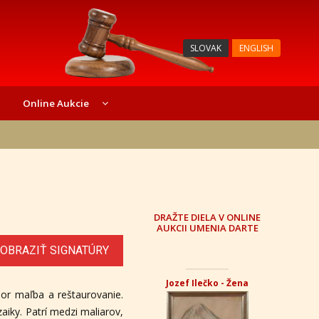
SLOVAK
ENGLISH
Online Aukcie
DRAŽTE DIELA V ONLINE
AUKCII UMENIA DARTE
OBRAZIŤ SIGNATÚRY
Jozef Ilečko - Žena
bor maľba a reštaurovanie.
zaiky. Patrí medzi maliarov,