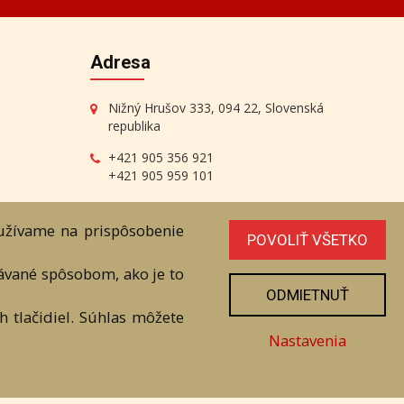
Adresa
Nižný Hrušov 333, 094 22, Slovenská
republika
+421 905 356 921
+421 905 959 101
dartesro@dartesro.sk
oužívame na prispôsobenie
POVOLIŤ VŠETKO
vávané spôsobom, ako je to
ODMIETNUŤ
 tlačidiel. Súhlas môžete
line Aukcia
Nastavenia
níka. Všetky práva sú vyhradené.