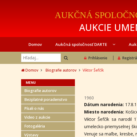
AUKČNÁ SPOLOČN
AUKCIE UMEN
Domov
Aukčná spoločnosť DARTE
Auk
Prihlásenie
Registrá
Domov
Biografie autorov
Viktor Šefčík
MENU
Biografie autorov
1960
Bezplatné poradenstvo
Dátum narodenia:
17.8.
Písali o nás
Miesto narodenia:
Košic
Video z aukcie
Viktor Šefčík sa narodil
Fotogaléria
umelecko-priemyselnej ško
Venuje sa maľbe, kresbe, re
Výstavy