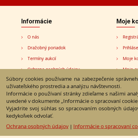
Informácie
Moje k
O nás
Registr
Dražobný poriadok
Prihlás
Termíny aukcií
Moje k
Ochrana osobných údajov
Moje a
Súbory cookies používame na zabezpečenie správneho
Cookies
Moji au
užívateľského prostredia a analýzu návštevnosti.
Nastavenia cookies
Informácie o používaní stránky zdieľame s našimi ana
uvedené v dokumente „Informácie o spracovaní cookie
Vyjadrite svoj súhlas so spracovaním osobných údajo
Hlavná st
kedykoľvek odvolať.
Akékoľvek používanie obrazových
Ochrana osobných údajov
Informácie o spracovaní co
|