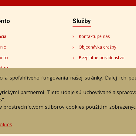
onto
Služby
ácia
Kontaktujte nás
enie
Objednávka dražby
onto
Bezplatné poradenstvo
ukcie
 a spoľahlivého fungovania našej stránky. Ďalej ich p
tori
lytickými partnermi. Tieto údaje sú uchovávané a spraco
s“.
v prostredníctvom súborov cookies použitím zobrazených
ránka
Aukčný katalóg
Objednávka dražby
Termíny aukcií
On
DARTE AUKČNÁ SPOLOČNOSŤ s.r.o. © 2007 - 2026
 a textových súčastí tejto stránky je podmienené výslovným súhlasom jej vlast
okies