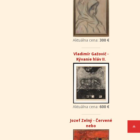
Aktuálna cena:
300 €
Vladimír Gažovič -
Kývanie hláv II.
Aktuálna cena:
600 €
Jozef Zelný - Červené
nebo