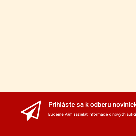
Prihláste sa k odberu novinie
Budeme Vám zasielať informácie o nových aukciá