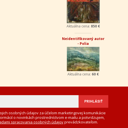
Aktuálna cena:
850 €
Neidentifikovaný autor
- Polia
Aktuálna cena:
60 €
ojich osobných údajov za účelom marketingovej komunikácie
formácií o novinkách prostredníctvom e-mailu a potvrdzujem,
adami spracovania osobných údajov
prevádzkovateľom.