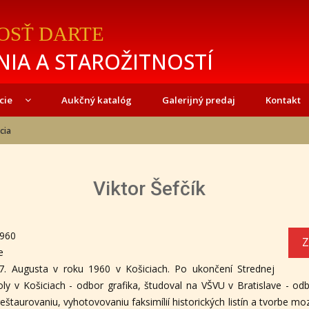
OSŤ DARTE
IA A STAROŽITNOSTÍ
cie
Aukčný katalóg
Galerijný predaj
Kontakt
cia
Viktor Šefčík
1960
Z
e
 17. Augusta v roku 1960 v Košiciach. Po ukončení Strednej
ly v Košiciach - odbor grafika, študoval na VŠVU v Bratislave - od
štaurovaniu, vyhotovovaniu faksimílií historických listín a tvorbe mo