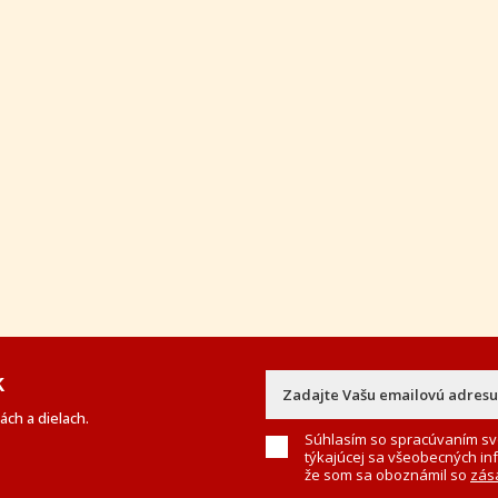
k
ch a dielach.
Súhlasím so spracúvaním sv
týkajúcej sa všeobecných in
že som sa oboznámil so
zás