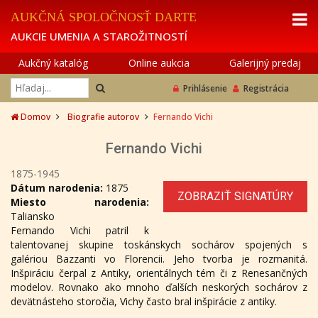
AUKČNÁ SPOLOČNOSŤ DARTE
AUKCIE UMENIA A STAROŽITNOSTÍ
Aukčný katalóg
Online aukcia
Galerijný predaj
Prihlásenie
Registrácia
Domov
Biografie autorov
Fernando Vichi
Fernando Vichi
1875-1945
Dátum narodenia:
1875
ZOBRAZIŤ SIGNATÚRY
Miesto narodenia:
Taliansko
Fernando Vichi patril k
talentovanej skupine toskánskych sochárov spojených s
galériou Bazzanti vo Florencii. Jeho tvorba je rozmanitá.
Inšpiráciu čerpal z Antiky, orientálnych tém či z Renesančných
modelov. Rovnako ako mnoho ďalších neskorých sochárov z
devätnásteho storočia, Vichy často bral inšpirácie z antiky.