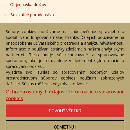
Objednávka dražby
Bezplatné poradenstvo
Adresa
Súbory cookies používame na zabezpečenie správneho a
spoľahlivého fungovania našej stránky. Ďalej ich používame na
Nižný Hrušov 333, 094 22, Slovenská republika
prispôsobenie užívateľského prostredia a analýzu návštevnosti.
Informácie o používaní stránky zdieľame s našimi analytickými
+421 905 356 921
partnermi. Tieto údaje sú uchovávané a spracovávané
+421 905 959 101
spôsobom, ako je to uvedené v dokumente „Informácie o
dartesro@dartesro.sk
spracovaní cookies“.
Vyjadrite svoj súhlas so spracovaním osobných údajov
prostredníctvom súborov cookies použitím zobrazených
tlačidiel. Súhlas môžete kedykoľvek odvolať.
Hlavná stránka
Aukčný katalóg
Objednávka dražby
Termíny aukcií
Online Aukcia
Ochrana osobných údajov
Informácie o spracovaní
|
cookies
DARTE AUKČNÁ SPOLOČNOSŤ s.r.o. © 2007 - 2026
Akékoľvek používanie obrazových a textových súčastí tejto stránky je
podmienené výslovným súhlasom jej vlastníka. Všetky práva sú
POVOLIŤ VŠETKO
vyhradené.
ODMIETNUŤ