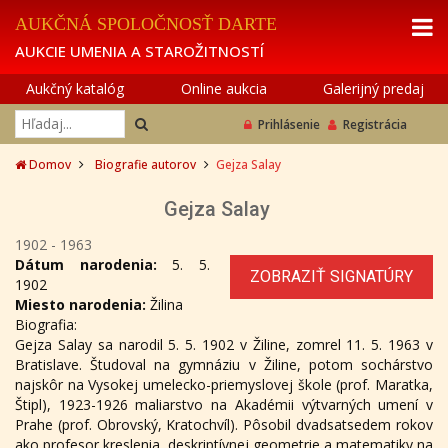
AUKČNÁ SPOLOČNOSŤ DARTE
AUKCIE UMENIA A STAROŽITNOSTÍ
Aukčný katalóg
Online aukcia
Galerijný predaj
Prihlásenie
Registrácia
Domov
Biografie autorov
Gejza Salay
Gejza Salay
1902 - 1963
Dátum narodenia:
5. 5.
ZOBRAZIŤ SIGNATÚRY
1902
Miesto narodenia:
Žilina
Biografia:
Gejza Salay sa narodil 5. 5. 1902 v Žiline, zomrel 11. 5. 1963 v
Bratislave. Študoval na gymnáziu v Žiline, potom sochárstvo
najskôr na Vysokej umelecko-priemyslovej škole (prof. Maratka,
Štipl), 1923-1926 maliarstvo na Akadémii výtvarných umení v
Prahe (prof. Obrovský, Kratochvíl). Pôsobil dvadsatsedem rokov
ako profesor kreslenia, deskriptívnej geometrie a matematiky na