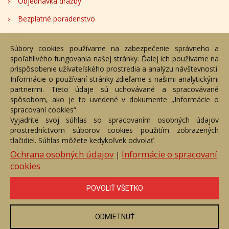
Objednávka dražby
Bezplatné poradenstvo
Adresa
Súbory cookies používame na zabezpečenie správneho a
spoľahlivého fungovania našej stránky. Ďalej ich používame na
Nižný Hrušov 333, 094 22, Slovenská republika
prispôsobenie užívateľského prostredia a analýzu návštevnosti.
Informácie o používaní stránky zdieľame s našimi analytickými
+421 905 356 921
partnermi. Tieto údaje sú uchovávané a spracovávané
+421 905 959 101
spôsobom, ako je to uvedené v dokumente „Informácie o
dartesro@dartesro.sk
spracovaní cookies“.
Vyjadrite svoj súhlas so spracovaním osobných údajov
prostredníctvom súborov cookies použitím zobrazených
tlačidiel. Súhlas môžete kedykoľvek odvolať.
Hlavná stránka
Aukčný katalóg
Objednávka dražby
Termíny aukcií
Online Aukcia
Ochrana osobných údajov
Informácie o spracovaní
|
cookies
DARTE AUKČNÁ SPOLOČNOSŤ s.r.o. © 2007 - 2026
Akékoľvek používanie obrazových a textových súčastí tejto stránky je
podmienené výslovným súhlasom jej vlastníka. Všetky práva sú
POVOLIŤ VŠETKO
vyhradené.
ODMIETNUŤ