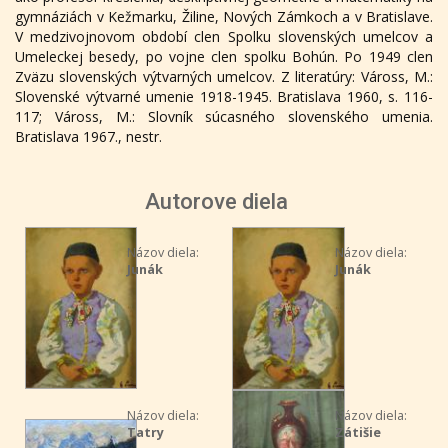
gymnáziách v Kežmarku, Žiline, Nových Zámkoch a v Bratislave.
V medzivojnovom období clen Spolku slovenských umelcov a
Umeleckej besedy, po vojne clen spolku Bohún. Po 1949 clen
Zväzu slovenských výtvarných umelcov. Z literatúry: Váross, M.:
Slovenské výtvarné umenie 1918-1945. Bratislava 1960, s. 116-
117; Váross, M.: Slovník súcasného slovenského umenia.
Bratislava 1967., nestr.
Autorove diela
Názov diela:
Názov diela:
Junák
Junák
Názov diela:
Názov diela:
Tatry
Zátišie