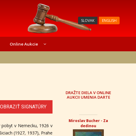
SLOVAK
ENGLISH
Online Aukcie
DRAŽTE DIELA V ONLINE
AUKCII UMENIA DARTE
OBRAZIŤ SIGNATÚRY
Miroslav Bucher - Za
jný pobyt v Nemecku, 1926 v
dedinou
šiciach (1927, 1937), Prahe