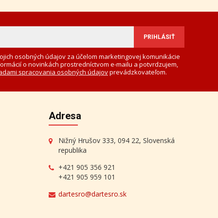
ojich osobných údajov za účelom marketingovej komunikácie
formácií o novinkách prostredníctvom e-mailu a potvrdzujem,
adami spracovania osobných údajov
prevádzkovateľom.
Adresa
Nižný Hrušov 333, 094 22, Slovenská
republika
+421 905 356 921
+421 905 959 101
dartesro@dartesro.sk