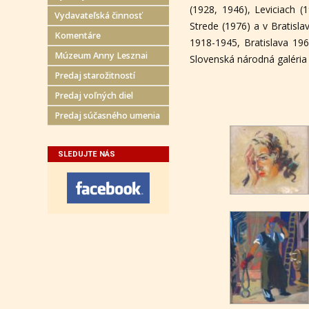
(1928, 1946), Leviciach (
Vydavateľská činnosť
Strede (1976) a v Bratisla
Komentáre
1918-1945, Bratislava 1960
Múzeum Anny Lesznai
Slovenská národná galéria
Predaj starožitností
Predaj voľných diel
Predaj súčasného umenia
SLEDUJTE NÁS