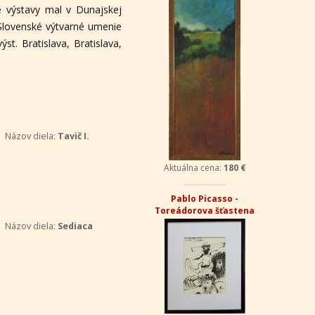
né výstavy mal v Dunajskej
: Slovenské výtvarné umenie
st. Bratislava, Bratislava,
Názov diela:
Tavič I.
Aktuálna cena:
180 €
Pablo Picasso -
Toreádorova šťastena
Názov diela:
Sediaca