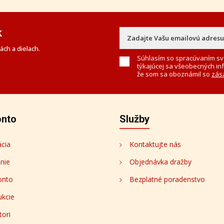
k
ch a dielach.
Súhlasím so spracúvaním sv
týkajúcej sa všeobecných in
že som sa oboznámil so
zás
onto
Služby
ácia
Kontaktujte nás
enie
Objednávka dražby
onto
Bezplatné poradenstvo
ukcie
tori