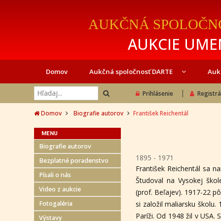
AUKČNÁ SPOLOČN
AUKCIE UMEN
Domov
Aukčná spoločnosť DARTE
Auk
Prihlásenie
Registrá
Domov
Biografie autorov
František Reichentál
MENU
Biografie autorov
1895 - 1971
Bezplatné poradenstvo
František Reichentál sa na
Písali o nás
Študoval na Vysokej škol
Video z aukcie
(prof. Beľajev). 1917-22 pô
Fotogaléria
si založil maliarsku školu
Paríži. Od 1948 žil v USA.
Výstavy