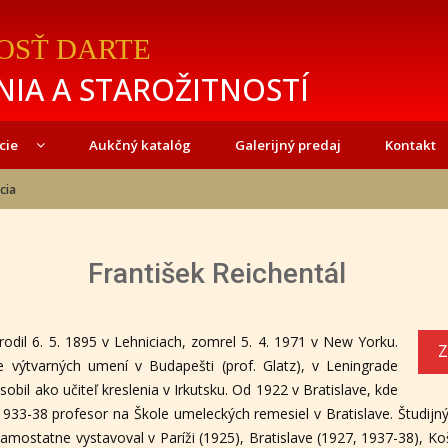
OSŤ DARTE
IA A STAROŽITNOSTÍ
cie
Aukčný katalóg
Galerijný predaj
Kontakt
cia
František Reichentál
rodil 6. 5. 1895 v Lehniciach, zomrel 5. 4. 1971 v New Yorku.
Z
e výtvarných umení v Budapešti (prof. Glatz), v Leningrade
sobil ako učiteľ kreslenia v Irkutsku. Od 1922 v Bratislave, kde
. 1933-38 profesor na Škole umeleckých remesiel v Bratislave. Študi
 Samostatne vystavoval v Paríži (1925), Bratislave (1927, 1937-38), Ko