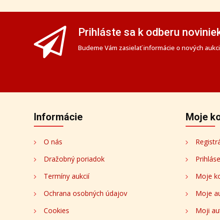
Prihláste sa k odberu novinie
Budeme Vám zasielať informácie o nových aukciá
Informácie
Moje k
O nás
Registr
Dražobný poriadok
Prihlás
Termíny aukcií
Moje k
Ochrana osobných údajov
Moje a
Cookies
Moji au