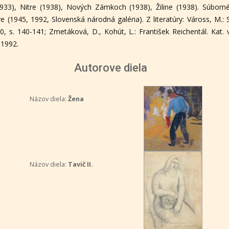
1933), Nitre (1938), Nových Zámkoch (1938), Žiline (1938). Súbor
ve (1945, 1992, Slovenská národná galéria). Z literatúry: Váross, M.
, s. 140-141; Zmetáková, D., Kohút, L.: František Reichentál. Kat. vý
 1992.
Autorove diela
Názov diela:
Žena
Názov diela:
Tavič II.