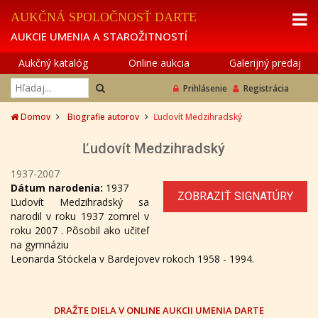
AUKČNÁ SPOLOČNOSŤ DARTE
AUKCIE UMENIA A STAROŽITNOSTÍ
Aukčný katalóg
Online aukcia
Galerijný predaj
Prihlásenie
Registrácia
Domov
Biografie autorov
Ľudovít Medzihradský
Ľudovít Medzihradský
1937-2007
Dátum narodenia:
1937
ZOBRAZIŤ SIGNATÚRY
Ľudovít Medzihradský sa
narodil v roku 1937 zomrel v
roku 2007 . Pôsobil ako učiteľ
na gymnáziu
Leonarda Stöckela v Bardejovev rokoch 1958 - 1994.
DRAŽTE DIELA V ONLINE AUKCII UMENIA DARTE