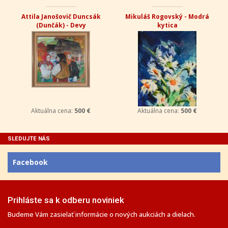
Attila Janošovič Duncsák
Mikuláš Rogovský - Modrá
(Dunčák) - Devy
kytica
Aktuálna cena:
500 €
Aktuálna cena:
500 €
SLEDUJTE NÁS
Facebook
Prihláste sa k odberu noviniek
Budeme Vám zasielať informácie o nových aukciách a dielach.