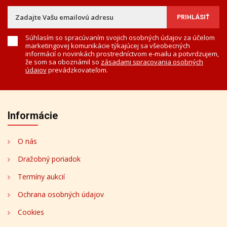
Súhlasím so spracúvaním svojich osobných údajov za účelom
marketingovej komunikácie týkajúcej sa všeobecných
informácií o novinkách prostredníctvom e-mailu a potvrdzujem,
že som sa oboznámil so
zásadami spracovania osobných
údajov
prevádzkovateľom.
Informácie
O nás
Dražobný poriadok
Termíny aukcií
Ochrana osobných údajov
Cookies