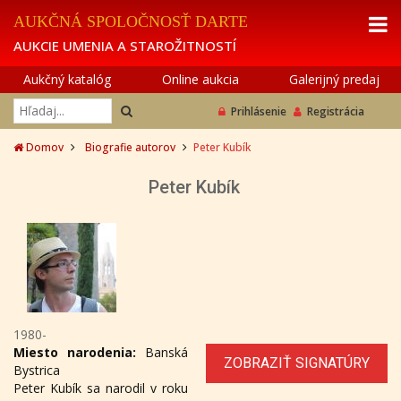
AUKČNÁ SPOLOČNOSŤ DARTE
AUKCIE UMENIA A STAROŽITNOSTÍ
Aukčný katalóg
Online aukcia
Galerijný predaj
Prihlásenie
Registrácia
Domov
Biografie autorov
Peter Kubík
Peter Kubík
1980-
Miesto narodenia:
Banská
ZOBRAZIŤ SIGNATÚRY
Bystrica
Peter Kubík sa narodil v roku