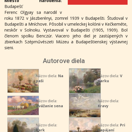
Miesto narodenia:
Budapešť
Ferenc Olgyay sa narodil v
roku 1872 v Jászberényi, zomrel 1939 v Budapešti. Študoval v
Budapešti a Mníchove. Pôsobil v umeleckej kolónii v Kečkeméte,
neskôr v Solnoku. Vystavoval v Budapešti (1905, 1909). Bol
členom spolku Benczúr. Viacero jeho diel je zastúpených v
zbierkach Szépművészeti Múzeu a Budapeštienskej výstavnej
sieni.
Autorove diela
Názov diela:
Na
Názov diela:
V
paši
parku
Názov diela:
Názov diela:
Zvážanie sena
Kravy
Názov diela:
Názov diela:
Pri
Park
napájaní