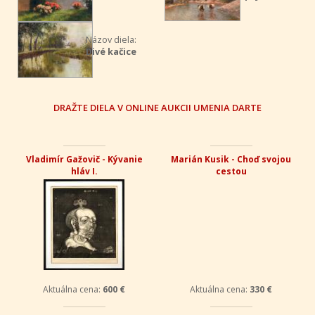
Názov diela:
Divé kačice
DRAŽTE DIELA V ONLINE AUKCII UMENIA DARTE
Vladimír Gažovič - Kývanie
Marián Kusik - Choď svojou
hláv I.
cestou
Aktuálna cena:
600 €
Aktuálna cena:
330 €