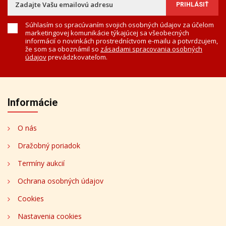
Súhlasím so spracúvaním svojich osobných údajov za účelom
marketingovej komunikácie týkajúcej sa všeobecných
informácií o novinkách prostredníctvom e-mailu a potvrdzujem,
že som sa oboznámil so
zásadami spracovania osobných
údajov
prevádzkovateľom.
Informácie
O nás
Dražobný poriadok
Termíny aukcií
Ochrana osobných údajov
Cookies
Nastavenia cookies