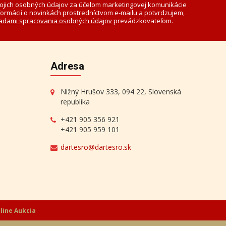
Aktuálna cena:
600 €
Ľudmila Hynková -
Potok
Aktuálna cena:
150 €
ojich osobných údajov za účelom marketingovej komunikácie
formácií o novinkách prostredníctvom e-mailu a potvrdzujem,
adami spracovania osobných údajov
prevádzkovateľom.