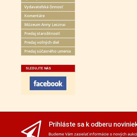
Vydavateľská činnosť
Komentáre
Múzeum Anny Lesznai
Predaj starožitností
Predaj voľných diel
Predaj súčasného umenia
SLEDUJTE NÁS