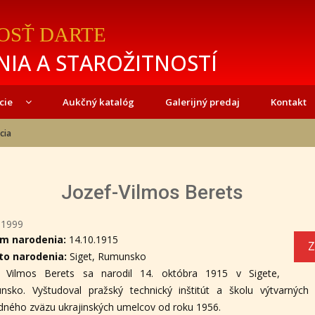
OSŤ DARTE
IA A STAROŽITNOSTÍ
cie
Aukčný katalóg
Galerijný predaj
Kontakt
cia
Jozef-Vilmos Berets
-1999
m narodenia:
14.10.1915
Z
to narodenia:
Siget, Rumunsko
f Vilmos Berets sa narodil 14. októbra 1915 v Sigete,
nsko. Vyštudoval pražský technický inštitút a školu výtvarných
ného zväzu ukrajinských umelcov od roku 1956.