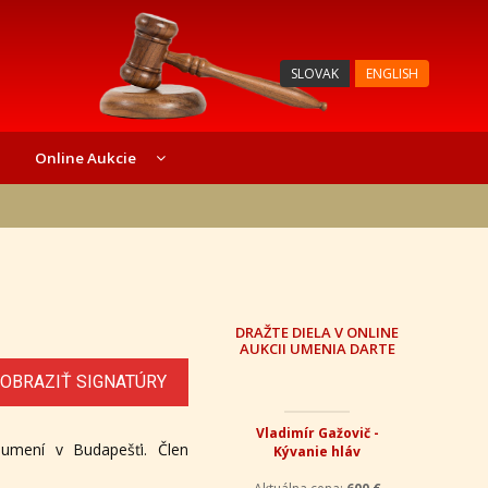
SLOVAK
ENGLISH
Online Aukcie
DRAŽTE DIELA V ONLINE
AUKCII UMENIA DARTE
OBRAZIŤ SIGNATÚRY
Vladimír Gažovič -
 umení v Budapešťi. Člen
Kývanie hláv