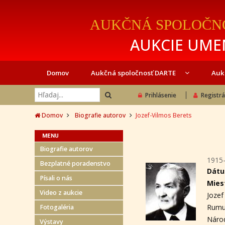
AUKČNÁ SPOLOČN
AUKCIE UMEN
Domov
Aukčná spoločnosť DARTE
Auk
Prihlásenie
Registrá
Domov
Biografie autorov
Jozef-Vilmos Berets
MENU
Biografie autorov
1915
Bezplatné poradenstvo
Dátu
Písali o nás
Mies
Video z aukcie
Joze
Rumu
Fotogaléria
Národ
Výstavy