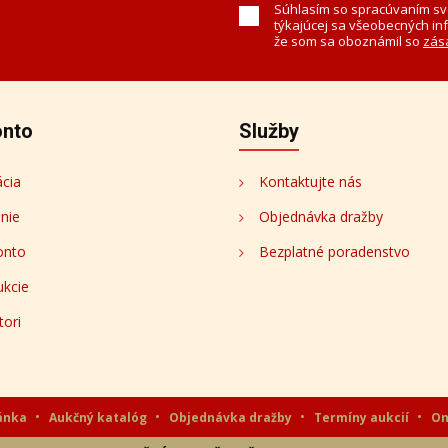
k
ch a dielach.
Súhlasím so spracúvaním sv
týkajúcej sa všeobecných in
že som sa oboznámil so
zás