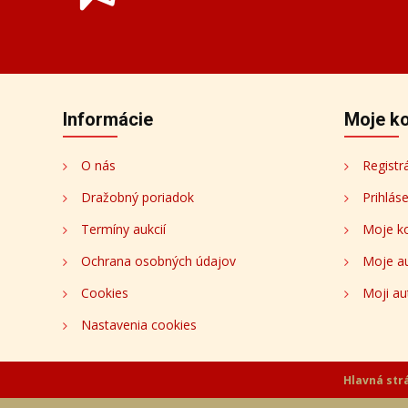
Prihláste sa k odberu novinie
Budeme Vám zasielať informácie o nových aukciá