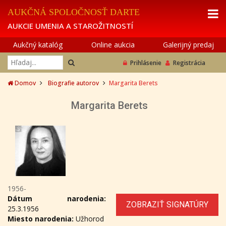
AUKČNÁ SPOLOČNOSŤ DARTE
AUKCIE UMENIA A STAROŽITNOSTÍ
Aukčný katalóg
Online aukcia
Galerijný predaj
Prihlásenie
Registrácia
Domov
Biografie autorov
Margarita Berets
Margarita Berets
1956-
Dátum narodenia:
ZOBRAZIŤ SIGNATÚRY
25.3.1956
Miesto narodenia:
Užhorod