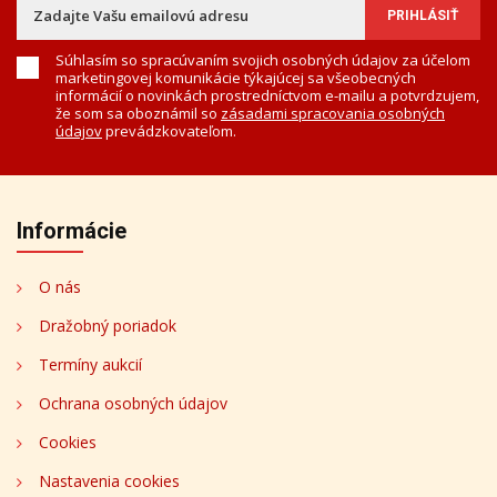
Súhlasím so spracúvaním svojich osobných údajov za účelom
marketingovej komunikácie týkajúcej sa všeobecných
informácií o novinkách prostredníctvom e-mailu a potvrdzujem,
že som sa oboznámil so
zásadami spracovania osobných
údajov
prevádzkovateľom.
Informácie
O nás
Dražobný poriadok
Termíny aukcií
Ochrana osobných údajov
Cookies
Nastavenia cookies