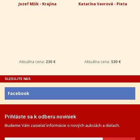
Jozef Mžik - Krajina
Katarína Vavrová - Pieta
Aktuálna cena:
230 €
Aktuálna cena:
530 €
SLEDUJTE NÁS
Facebook
Prihláste sa k odberu noviniek
Budeme Vám zasielať informácie o nových aukciách a dielach.