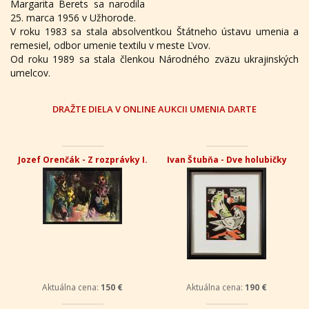
Margarita Berets sa narodila
25. marca 1956 v Užhorode.
V roku 1983 sa stala absolventkou Štátneho ústavu umenia a
remesiel, odbor umenie textilu v meste Ľvov.
Od roku 1989 sa stala členkou Národného zväzu ukrajinských
umelcov.
DRAŽTE DIELA V ONLINE AUKCII UMENIA DARTE
Jozef Orenčák - Z rozprávky I.
Ivan Štubňa - Dve holubičky
Aktuálna cena:
150 €
Aktuálna cena:
190 €