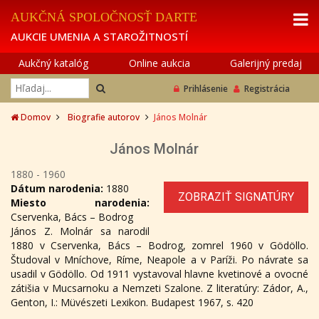
AUKČNÁ SPOLOČNOSŤ DARTE
AUKCIE UMENIA A STAROŽITNOSTÍ
Aukčný katalóg
Online aukcia
Galerijný predaj
Prihlásenie
Registrácia
Domov
Biografie autorov
János Molnár
János Molnár
1880 - 1960
Dátum narodenia:
1880
ZOBRAZIŤ SIGNATÚRY
Miesto narodenia:
Cservenka, Bács – Bodrog
János Z. Molnár sa narodil
1880 v Cservenka, Bács – Bodrog, zomrel 1960 v Gödöllo.
Študoval v Mníchove, Ríme, Neapole a v Paríži. Po návrate sa
usadil v Gödöllo. Od 1911 vystavoval hlavne kvetinové a ovocné
zátišia v Mucsarnoku a Nemzeti Szalone. Z literatúry: Zádor, A.,
Genton, I.: Müvészeti Lexikon. Budapest 1967, s. 420