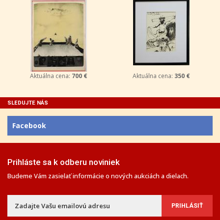
Aktuálna cena:
700 €
Aktuálna cena:
350 €
SLEDUJTE NÁS
Facebook
Prihláste sa k odberu noviniek
Budeme Vám zasielať informácie o nových aukciách a dielach.