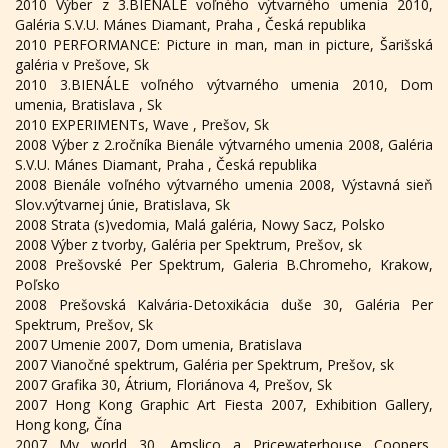
2010 Výber z 3.BIENÁLE voľného výtvarného umenia 2010,
Galéria S.V.U. Mánes Diamant, Praha , Česká republika
2010 PERFORMANCE: Picture in man, man in picture, Šarišská
galéria v Prešove, Sk
2010 3.BIENÁLE voľného výtvarného umenia 2010, Dom
umenia, Bratislava , Sk
2010 EXPERIMENTs, Wave , Prešov, Sk
2008 Výber z 2.ročníka Bienále výtvarného umenia 2008, Galéria
S.V.U. Mánes Diamant, Praha , Česká republika
2008 Bienále voľného výtvarného umenia 2008, Výstavná sieň
Slov.výtvarnej únie, Bratislava, Sk
2008 Strata (s)vedomia, Malá galéria, Nowy Sacz, Polsko
2008 Výber z tvorby, Galéria per Spektrum, Prešov, sk
2008 Prešovské Per Spektrum, Galeria B.Chromeho, Krakow,
Poľsko
2008 Prešovská Kalvária-Detoxikácia duše 30, Galéria Per
Spektrum, Prešov, Sk
2007 Umenie 2007, Dom umenia, Bratislava
2007 Vianočné spektrum, Galéria per Spektrum, Prešov, sk
2007 Grafika 30, Átrium, Floriánova 4, Prešov, Sk
2007 Hong Kong Graphic Art Fiesta 2007, Exhibition Gallery,
Hong kong, Čína
2007 My world 30, Amslico a Pricewaterhouse Coopers,