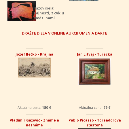
Názov diela:
Tajnosti, z cyklu
Medzi nami
DRAŽTE DIELA V ONLINE AUKCII UMENIA DARTE
Jozef Ilečko - Krajina
Ján Litvaj - Turecká
Aktuálna cena:
150 €
Aktuálna cena:
79 €
Vladimír Gažovič - Známe a
Pablo Picasso - Toreádorova
neznáme
šťastena