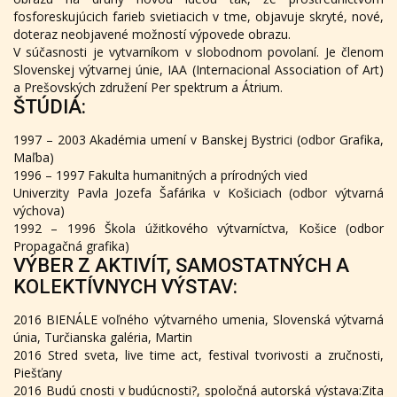
fosforeskujúcich farieb svietiacich v tme, objavuje skryté, nové,
doteraz neobjavené možností výpovede obrazu.
V súčasnosti je vytvarníkom v slobodnom povolaní. Je členom
Slovenskej výtvarnej únie, IAA (Internacional Association of Art)
a Prešovských združení Per spektrum a Átrium.
ŠTÚDIÁ:
1997 – 2003 Akadémia umení v Banskej Bystrici (odbor Grafika,
Maľba)
1996 – 1997 Fakulta humanitných a prírodných vied
Univerzity Pavla Jozefa Šafárika v Košiciach (odbor výtvarná
výchova)
1992 – 1996 Škola úžitkového výtvarníctva, Košice (odbor
Propagačná grafika)
VÝBER Z AKTIVÍT, SAMOSTATNÝCH A
KOLEKTÍVNYCH VÝSTAV:
2016 BIENÁLE voľného výtvarného umenia, Slovenská výtvarná
únia, Turčianska galéria, Martin
2016 Stred sveta, live time act, festival tvorivosti a zručnosti,
Piešťany
2016 Budú cnosti v budúcnosti?, spoločná autorská výstava:Zita