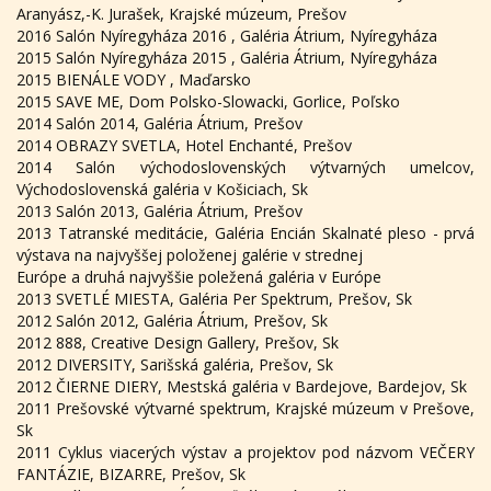
Aranyász,-K. Jurašek, Krajské múzeum, Prešov
2016 Salón Nyíregyháza 2016 , Galéria Átrium, Nyíregyháza
2015 Salón Nyíregyháza 2015 , Galéria Átrium, Nyíregyháza
2015 BIENÁLE VODY , Maďarsko
2015 SAVE ME, Dom Polsko-Slowacki, Gorlice, Poľsko
2014 Salón 2014, Galéria Átrium, Prešov
2014 OBRAZY SVETLA, Hotel Enchanté, Prešov
2014 Salón východoslovenských výtvarných umelcov,
Východoslovenská galéria v Košiciach, Sk
2013 Salón 2013, Galéria Átrium, Prešov
2013 Tatranské meditácie, Galéria Encián Skalnaté pleso - prvá
výstava na najvyššej položenej galérie v strednej
Európe a druhá najvyššie poležená galéria v Európe
2013 SVETLÉ MIESTA, Galéria Per Spektrum, Prešov, Sk
2012 Salón 2012, Galéria Átrium, Prešov, Sk
2012 888, Creative Design Gallery, Prešov, Sk
2012 DIVERSITY, Sarišská galéria, Prešov, Sk
2012 ČIERNE DIERY, Mestská galéria v Bardejove, Bardejov, Sk
2011 Prešovské výtvarné spektrum, Krajské múzeum v Prešove,
Sk
2011 Cyklus viacerých výstav a projektov pod názvom VEČERY
FANTÁZIE, BIZARRE, Prešov, Sk