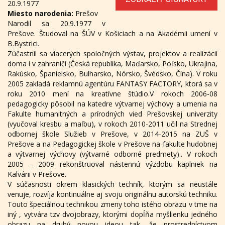
20.9.1977
Miesto narodenia:
Prešov
Narodil sa 20.9.1977 v
Prešove. Študoval na ŠÚV v Košiciach a na Akadémii umení v
B.Bystrici.
Zúčastnil sa viacerých spoločných výstav, projektov a realizácií
doma i v zahraničí (Česká republika, Maďarsko, Poľsko, Ukrajina,
Rakúsko, Španielsko, Bulharsko, Nórsko, Švédsko, Čína). V roku
2005 zakladá reklamnú agentúru FANTASY FACTORY, ktorá sa v
roku 2010 mení na kreatívne štúdio.V rokoch 2006-08
pedagogicky pôsobil na katedre výtvarnej výchovy a umenia na
Fakulte humanitných a prírodných vied Prešovskej univerzity
(vyučoval kresbu a maľbu), v rokoch 2010-2011 učil na Strednej
odbornej škole Služieb v Prešove, v 2014-2015 na ZUŠ v
Prešove a na Pedagogickej škole v Prešove na fakulte hudobnej
a výtvarnej výchovy (výtvarné odborné predmety).. V rokoch
2005 – 2009 rekonštruoval nástennú výzdobu kaplniek na
Kalvárii v Prešove.
V súčasnosti okrem klasických techník, ktorým sa neustále
venuje, rozvíja kontinuálne aj svoju originálnu autorskú techniku.
Touto špeciálnou technikou zmeny toho istého obrazu v tme na
iný , vytvára tzv dvojobrazy, ktorými dopĺňa myšlienku jedného
obrazu na druhý novou ideou tak, že prostredníctvom