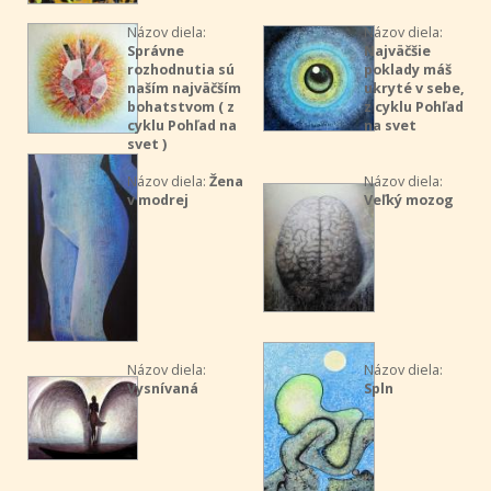
Názov diela:
Názov diela:
Správne
Najväčšie
rozhodnutia sú
poklady máš
naším najväčším
ukryté v sebe,
bohatstvom ( z
z cyklu Pohľad
cyklu Pohľad na
na svet
svet )
Názov diela:
Žena
Názov diela:
v modrej
Veľký mozog
Názov diela:
Názov diela:
Vysnívaná
Spln