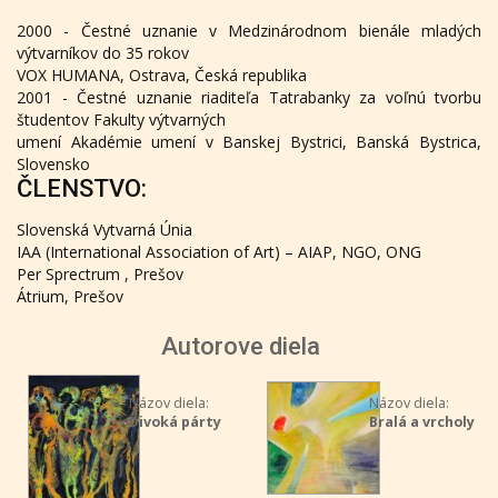
2000 - Čestné uznanie v Medzinárodnom bienále mladých
výtvarníkov do 35 rokov
VOX HUMANA, Ostrava, Česká republika
2001 - Čestné uznanie riaditeľa Tatrabanky za voľnú tvorbu
študentov Fakulty výtvarných
umení Akadémie umení v Banskej Bystrici, Banská Bystrica,
Slovensko
ČLENSTVO:
Slovenská Vytvarná Únia
IAA (International Association of Art) – AIAP, NGO, ONG
Per Sprectrum , Prešov
Átrium, Prešov
Autorove diela
Názov diela:
Názov diela:
Divoká párty
Bralá a vrcholy