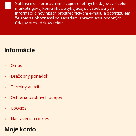
Súhlasím so spracúvaním svojich osobných údajov za účelom
marketingovej komunikácie týkajúcej sa všeobecných
informácií o novinkách prostredníctvom e-mailu a potvrdzujem,
že som sa oboznámil so
zásadami spracovania osobných
údajov
prevádzkovateľom.
Informácie
O nás
Dražobný poriadok
Termíny aukcií
Ochrana osobných údajov
Cookies
Nastavenia cookies
Moje konto