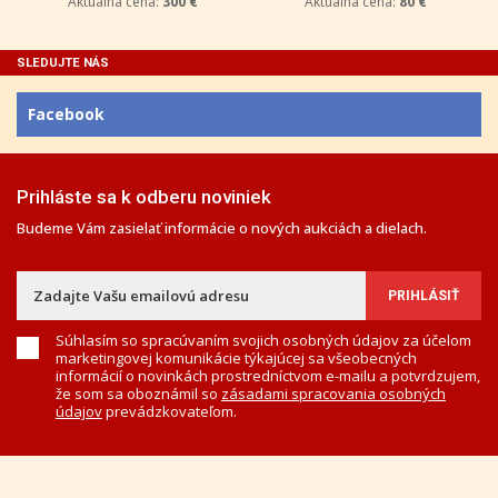
Aktuálna cena:
300 €
Aktuálna cena:
80 €
SLEDUJTE NÁS
Facebook
Prihláste sa k odberu noviniek
Budeme Vám zasielať informácie o nových aukciách a dielach.
Súhlasím so spracúvaním svojich osobných údajov za účelom
marketingovej komunikácie týkajúcej sa všeobecných
informácií o novinkách prostredníctvom e-mailu a potvrdzujem,
že som sa oboznámil so
zásadami spracovania osobných
údajov
prevádzkovateľom.