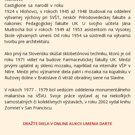
Castiglione sa narodil v roku
1924 v Hlohovci, v rokoch 1945 až 1948 študoval na oddelení
výtvarnej výchovy pri SVŠT, neskôr Prírodovedeckej fakulte a
nakoniec Pedagogickej fakulte UK. U svojho učiteľa Jána
Mudrocha bol v rokoch 1949 až 1953 asistentom na Vysokej
škole výtvarných umení. Od roku 1954 sa sústredil na výtvarnú
tvorbu pre architektúru.
Ako prvý na Slovensku skúšal sklobetónovú techniku, ktorú je od
roku 1971 vidieť na budove Farmaceutickej fakulty UK. Medzi
prvými uplatnil aj sklenú mozaiku, napríklad na internáte VŠP v
Nitre. Medzi jeho významné diela patrí i mozaika na kúpalisku v
Ružovej doline v Bratislave či vitráž obradnej siene na Slavíne.
V rokoch 1977 - 1979 bol vedúcim oddelenia monumentálneho
maliarstva na VŠVU. Svoje práce vystavil aj na niekoľkých
samostatných či kolektívnych výstavách, v roku 2002 vydal knihu
Zomrieť v San Franciscu.
DRAŽTE DIELA V ONLINE AUKCII UMENIA DARTE