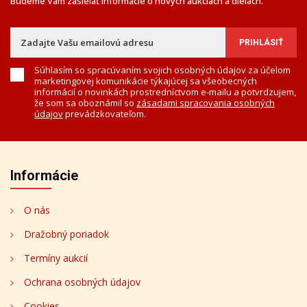
Budeme Vám zasielať informácie o nových aukciách a dielach.
Súhlasím so spracúvaním svojich osobných údajov za účelom
marketingovej komunikácie týkajúcej sa všeobecných
informácií o novinkách prostredníctvom e-mailu a potvrdzujem,
že som sa oboznámil so
zásadami spracovania osobných
údajov
prevádzkovateľom.
Informácie
O nás
Dražobný poriadok
Termíny aukcií
Ochrana osobných údajov
Cookies