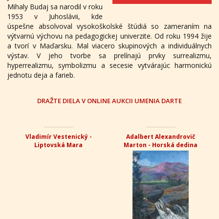
Mihaly Budaj sa narodil v roku
1953 v Juhoslávii, kde
úspešne absolvoval vysokoškolské štúdiá so zameraním na
výtvarnú výchovu na pedagogickej univerzite. Od roku 1994 žije
a tvorí v Maďarsku. Mal viacero skupinových a individuálnych
výstav. V jeho tvorbe sa prelínajú prvky surrealizmu,
hyperrealizmu, symbolizmu a secesie vytvárajúc harmonickú
jednotu deja a farieb.
DRAŽTE DIELA V ONLINE AUKCII UMENIA DARTE
Vladimír Vestenický -
Adalbert Alexandrovič
Liptovská Mara
Marton - Horská dedina