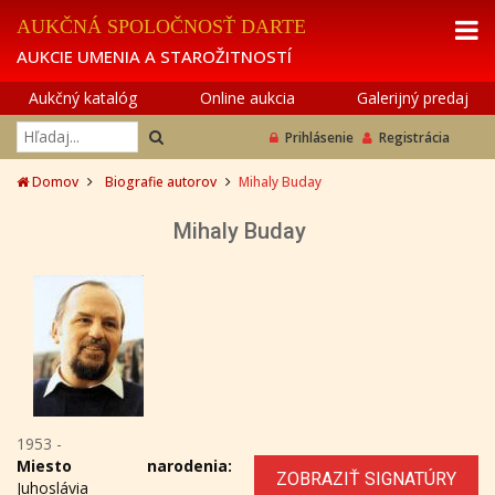
AUKČNÁ SPOLOČNOSŤ DARTE
AUKCIE UMENIA A STAROŽITNOSTÍ
Aukčný katalóg
Online aukcia
Galerijný predaj
Prihlásenie
Registrácia
Domov
Biografie autorov
Mihaly Buday
Mihaly Buday
1953 -
Miesto narodenia:
ZOBRAZIŤ SIGNATÚRY
Juhoslávia