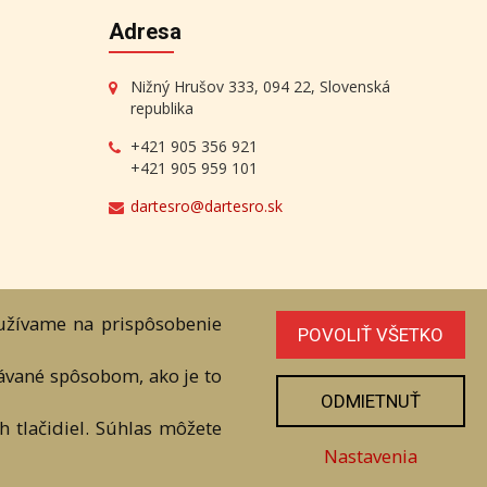
Adresa
Nižný Hrušov 333, 094 22, Slovenská
republika
+421 905 356 921
+421 905 959 101
dartesro@dartesro.sk
oužívame na prispôsobenie
POVOLIŤ VŠETKO
line Aukcia
vávané spôsobom, ako je to
níka. Všetky práva sú vyhradené.
ODMIETNUŤ
 tlačidiel. Súhlas môžete
Nastavenia