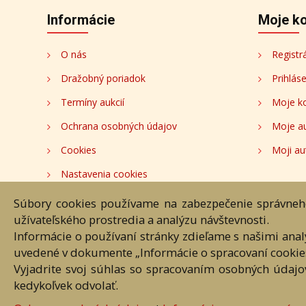
Informácie
Moje k
O nás
Registr
Dražobný poriadok
Prihlás
Termíny aukcií
Moje k
Ochrana osobných údajov
Moje a
Cookies
Moji au
Nastavenia cookies
Súbory cookies používame na zabezpečenie správneho
Hlavná st
užívateľského prostredia a analýzu návštevnosti.
Informácie o používaní stránky zdieľame s našimi ana
Akékoľvek používanie obrazových
uvedené v dokumente „Informácie o spracovaní cookie
Vyjadrite svoj súhlas so spracovaním osobných údajo
kedykoľvek odvolať.