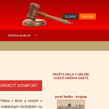
SLOVAK
ENGLISH
Online Aukcie
DRAŽTE DIELA V ONLINE
AUKCII UMENIA DARTE
OBRAZIŤ SIGNATÚRY
Jozef Ilečko - Krajina
 Přibíka v Brne a neskôr v
il maliarskym technikám na