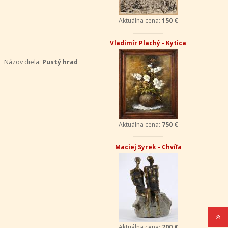
Aktuálna cena:
150 €
Vladimír Plachý - Kytica
Názov diela:
Pustý hrad
Aktuálna cena:
750 €
Maciej Syrek - Chvíľa
Aktuálna cena:
700 €