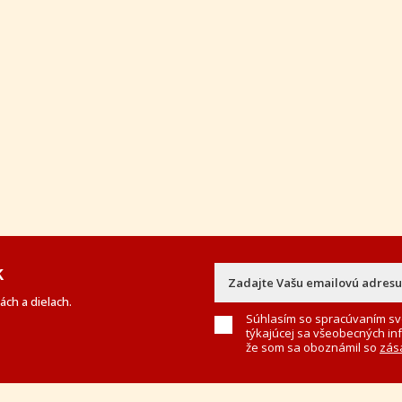
k
ch a dielach.
Súhlasím so spracúvaním sv
týkajúcej sa všeobecných in
že som sa oboznámil so
zás