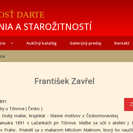
OSŤ DARTE
IA A STAROŽITNOSTÍ
cie
Aukčný katalóg
Galerijný predaj
Kontakt
cia
František Zavřel
1891
Z
ky u Tišnova ( Česko )
 český maliar, krajinkár - hlavne motívov z Českomoravskej
januára 1891 v Lažankách pri Tišnove. Maľbe sa učil v ateliéri J.
v Prahe.. Priatelil sa s maliarom Milošom Malinom, ktorý ho nauč