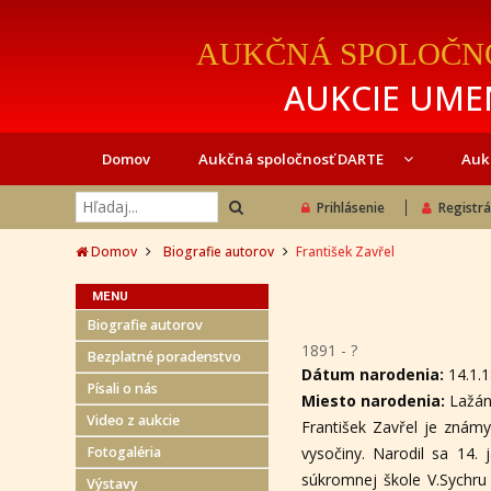
AUKČNÁ SPOLOČN
AUKCIE UMEN
Domov
Aukčná spoločnosť DARTE
Auk
Prihlásenie
Registrá
Domov
Biografie autorov
František Zavřel
MENU
Biografie autorov
1891 - ?
Bezplatné poradenstvo
Dátum narodenia:
14.1.
Písali o nás
Miesto narodenia:
Lažán
Video z aukcie
František Zavřel je známy
Fotogaléria
vysočiny. Narodil sa 14. 
súkromnej škole V.Sychru 
Výstavy