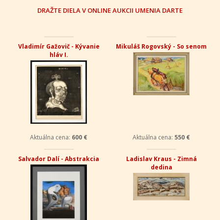
DRAŽTE DIELA V ONLINE AUKCII UMENIA DARTE
Vladimír Gažovič - Kývanie
Mikuláš Rogovský - So senom
hláv I.
Aktuálna cena:
600 €
Aktuálna cena:
550 €
Salvador Dalí - Abstrakcia
Ladislav Kraus - Zimná
dedina