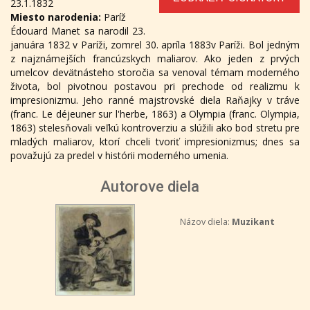
23.1.1832
Miesto narodenia:
Paríž
Édouard Manet sa narodil 23.
januára 1832 v Paríži, zomrel 30. apríla 1883v Paríži. Bol jedným
z najznámejších francúzskych maliarov. Ako jeden z prvých
umelcov devätnásteho storočia sa venoval témam moderného
života, bol pivotnou postavou pri prechode od realizmu k
impresionizmu. Jeho ranné majstrovské diela Raňajky v tráve
(franc. Le déjeuner sur l'herbe, 1863) a Olympia (franc. Olympia,
1863) stelesňovali veľkú kontroverziu a slúžili ako bod stretu pre
mladých maliarov, ktorí chceli tvoriť impresionizmus; dnes sa
považujú za predel v histórii moderného umenia.
Autorove diela
Názov diela:
Muzikant