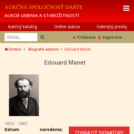
AUKČNÁ SPOLOČNOSŤ DARTE
AUKCIE UMENIA A STAROŽITNOSTÍ
Aukčný katalóg
Online aukcia
Galerijný predaj
Prihlásenie
Registrácia
Domov
Biografie autorov
Edouard Manet
Edouard Manet
1832 - 1883
Dátum narodenia:
ZOBRAZIŤ SIGNATÚRY