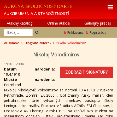
AUKČNÁ SPOLOČNOSŤ DARTE
AUKCIE UMENIA A STAROŽITNOSTÍ
Aukčný katalóg
Online aukcia
Galerijný predaj
Prihlásenie
Registrácia
Domov
Biografie autorov
Nikolaj Volodimirov
Nikolaj Volodimirov
1910 - 2006
Dátum narodenia:
ZOBRAZIŤ SIGNATÚRY
19.4.1910
Miesto narodenia:
Petrohrad
Nikolaj Nikolajevič Volodimirov sa narodil 19.4.1910 v ruskom
Petrohrade. Zomrel 2.6.2006 . Bol známy ruský maliar, člen
petrohradskej Únie výtvarných umelcov, zástupca školy
Leningradskej maľby. Pracoval v štúdiu s AChRs EM Cheptsov, I.
Drozdov a AR Eberling. V roku 1930 sa zapísal ako študent na
maliarskom oddelení Ústavu proletárskeho umenia. Od roku