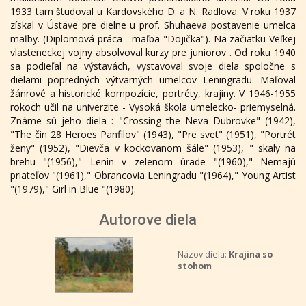
1933 tam študoval u Kardovského D. a N. Radlova. V roku 1937
získal v Ústave pre dielne u prof. Shuhaeva postavenie umelca
maľby. (Diplomová práca - maľba "Dojička"). Na začiatku Veľkej
vlasteneckej vojny absolvoval kurzy pre juniorov . Od roku 1940
sa podieľal na výstavách, vystavoval svoje diela spoločne s
dielami popredných výtvarných umelcov Leningradu. Maľoval
žánrové a historické kompozície, portréty, krajiny. V 1946-1955
rokoch učil na univerzite - Vysoká škola umelecko- priemyselná.
Známe sú jeho diela : "Crossing the Neva Dubrovke" (1942),
"The čin 28 Heroes Panfilov" (1943), "Pre svet" (1951), "Portrét
ženy" (1952), "Dievča v kockovanom šále" (1953), " skaly na
brehu "(1956)," Lenin v zelenom úrade "(1960)," Nemajú
priateľov "(1961)," Obrancovia Leningradu "(1964)," Young Artist
"(1979)," Girl in Blue "(1980).
Autorove diela
Názov diela:
Krajina so
stohom