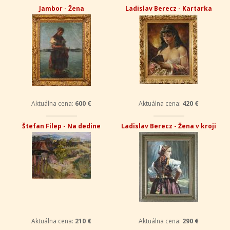
Jambor - Žena
Ladislav Berecz - Kartarka
Aktuálna cena:
600 €
Aktuálna cena:
420 €
Štefan Filep - Na dedine
Ladislav Berecz - Žena v kroji
Aktuálna cena:
210 €
Aktuálna cena:
290 €