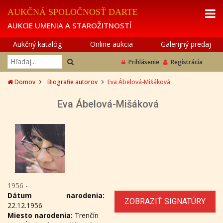
AUKČNÁ SPOLOČNOSŤ DARTE
AUKCIE UMENIA A STAROŽITNOSTÍ
Aukčný katalóg
Online aukcia
Galerijný predaj
Prihlásenie
Registrácia
Domov
Biografie autorov
Eva Ábelová-Mišáková
Eva Ábelová-Mišáková
1956 -
Dátum narodenia:
ZOBRAZIŤ SIGNATÚRY
22.12.1956
Miesto narodenia:
Trenčín