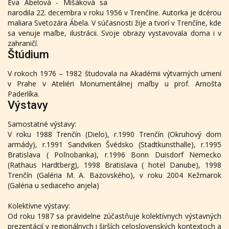
Eva Ábelová - Mišáková sa
narodila 22. decembra v roku 1956 v Trenčíne. Autorka je dcérou
maliara Svetozára Ábela. V súčasnosti žije a tvorí v Trenčíne, kde
sa venuje maľbe, ilustrácii. Svoje obrazy vystavovala doma i v
zahraničí.
Štúdium
V rokoch 1976 – 1982 študovala na Akadémii výtvarných umení
v Prahe v Ateliéri Monumentálnej maľby u prof. Arnošta
Paderlíka.
Výstavy
Samostatné výstavy:
V roku 1988 Trenčín (Dielo), r.1990 Trenčín (Okruhový dom
armády), r.1991 Sandviken Švédsko (Stadtkunsthalle), r.1995
Bratislava ( Poľnobanka), r.1996 Bonn Duisdorf Nemecko
(Rathaus Hardtberg), 1998 Bratislava ( hotel Danube), 1998
Trenčín (Galéria M. A. Bazovského), v roku 2004 Kežmarok
(Galéria u sediaceho anjela)
Kolektívne výstavy:
Od roku 1987 sa pravidelne zúčastňuje kolektívnych výstavných
prezentácií v regionálnych i širších celoslovenských kontextoch a