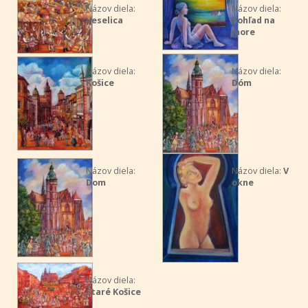
Názov diela:
Názov diela:
Veselica
Pohľad na
more
Názov diela:
Názov diela:
Košice
Dóm
Názov diela:
Názov diela:
V
Dom
okne
Názov diela:
Staré Košice