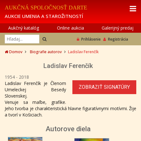
AUKČNÁ SPOLOČNOSŤ DARTE
AUKCIE UMENIA A STAROŽITNOSTÍ
Aukčný katalóg
Online aukcia
Galerijný predaj
Prihlásenie
Registrácia
Domov
Biografie autorov
Ladislav Ferenčík
Ladislav Ferenčík
1954 - 2018
Ladislav Ferenčík je Členom
ZOBRAZIŤ SIGNATÚRY
Umeleckej Besedy
Slovenskej.
Venuje sa maľbe, grafike.
Jeho tvorba je charakteristická hlavne figuratívnymi motívmi. Žije
a tvorí v Košiciach.
Autorove diela