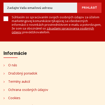
Súhlasím so spracúvaním svojich osobných údajov za účelom
marketingovej komunikácie týkajúcej sa všeobecných
informácií o novinkách prostredníctvom e-mailu a potvrdzujem,
že som sa oboznámil so
zásadami spracovania osobných
údajov
prevádzkovateľom.
Informácie
O nás
Dražobný poriadok
Termíny aukcií
Ochrana osobných údajov
Cookies