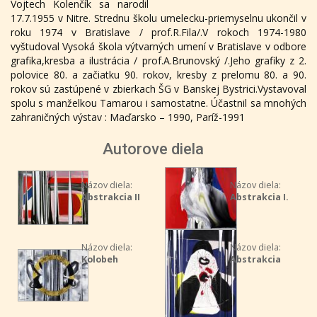
Vojtech Kolenčík sa narodil
17.7.1955 v Nitre. Strednu školu umelecku-priemyselnu ukončil v
roku 1974 v Bratislave / prof.R.Fila/.V rokoch 1974-1980
vyštudoval Vysoká škola výtvarných umení v Bratislave v odbore
grafika,kresba a ilustrácia / prof.A.Brunovský /.Jeho grafiky z 2.
polovice 80. a začiatku 90. rokov, kresby z prelomu 80. a 90.
rokov sú zastúpené v zbierkach ŠG v Banskej Bystrici.Vystavoval
spolu s manželkou Tamarou i samostatne. Účastnil sa mnohých
zahraničných výstav : Maďarsko – 1990, Paríž-1991
Autorove diela
Názov diela:
Názov diela:
Abstrakcia II
Abstrakcia I.
Názov diela:
Názov diela:
Kolobeh
Abstrakcia