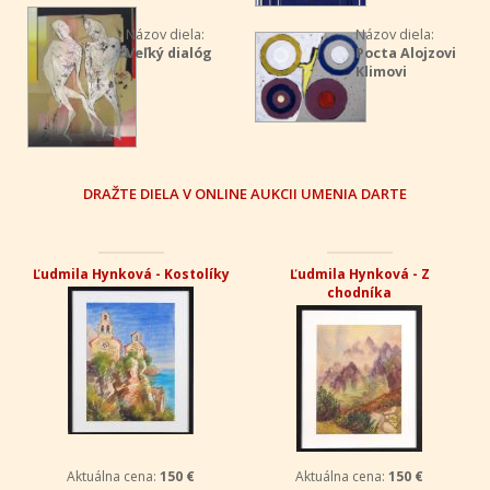
Názov diela:
Názov diela:
Veľký dialóg
Pocta Alojzovi
Klimovi
DRAŽTE DIELA V ONLINE AUKCII UMENIA DARTE
Ľudmila Hynková - Kostolíky
Ľudmila Hynková - Z
chodníka
Aktuálna cena:
150 €
Aktuálna cena:
150 €