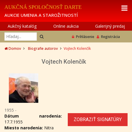
AUKČNÁ SPOLOČNOSŤ DARTE
AUKCIE UMENIA A STAROŽITNOSTÍ
Aukčný katalóg
Online aukcia
Galerijný predaj
Prihlásenie
Registrácia
Domov
Biografie autorov
Vojtech Kolenčík
Vojtech Kolenčík
1955 -
Dátum narodenia:
ZOBRAZIŤ SIGNATÚRY
17.7.1955
Miesto narodenia:
Nitra