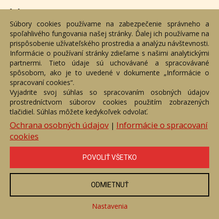
Adresa
Súbory cookies používame na zabezpečenie správneho a
spoľahlivého fungovania našej stránky. Ďalej ich používame na
Nižný Hrušov 333, 094 22, Slovenská republika
prispôsobenie užívateľského prostredia a analýzu návštevnosti.
Informácie o používaní stránky zdieľame s našimi analytickými
+421 905 356 921
partnermi. Tieto údaje sú uchovávané a spracovávané
+421 905 959 101
spôsobom, ako je to uvedené v dokumente „Informácie o
dartesro@dartesro.sk
spracovaní cookies“.
Vyjadrite svoj súhlas so spracovaním osobných údajov
prostredníctvom súborov cookies použitím zobrazených
tlačidiel. Súhlas môžete kedykoľvek odvolať.
Hlavná stránka
Aukčný katalóg
Objednávka dražby
Termíny aukcií
Online Aukcia
Ochrana osobných údajov
Informácie o spracovaní
|
cookies
DARTE AUKČNÁ SPOLOČNOSŤ s.r.o. © 2007 - 2026
Akékoľvek používanie obrazových a textových súčastí tejto stránky je
podmienené výslovným súhlasom jej vlastníka. Všetky práva sú
POVOLIŤ VŠETKO
vyhradené.
ODMIETNUŤ
Nastavenia