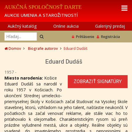
AUKČNÁ SPOLOČNOSŤ DARTE
AUKCIE UMENIA A STAROŽITNOSTÍ
Aukčný katalóg
Online aukcia
Galerijný predaj
Prihlásenie
Registrácia
Domov
Biografie autorov
Eduard Dudáš
Eduard Dudáš
1957 -
Miesto narodenia:
Košice
ZOBRAZIŤ SIGNATÚRY
Eduard Dudáš sa narodil v
roku 1957 v Košiciach. Po
ukončení Strednej umelecko-
priemyselnej školy v Košiciach začal študovať na Vysokej škole
stavebnej, ktorú, vzhľadom na jeho talent, našťastie neukončil. V
počiatkoch sa začal venovať reklame, ale stále viac ho to
priťahovalo k olejomaľbe. Charakteristickým rysom sú preň
prázdne vyľudnené mestá, ulice a objekty. Reálne objekty sú
vsadené do imaginárneho prostredia s nepopisnými a