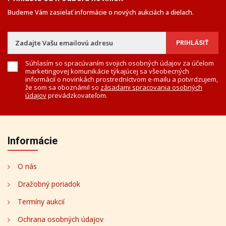
Budeme Vám zasielať informácie o nových aukciách a dielach.
Súhlasím so spracúvaním svojich osobných údajov za účelom
marketingovej komunikácie týkajúcej sa všeobecných
informácií o novinkách prostredníctvom e-mailu a potvrdzujem,
že som sa oboznámil so
zásadami spracovania osobných
údajov
prevádzkovateľom.
Informácie
O nás
Dražobný poriadok
Termíny aukcií
Ochrana osobných údajov