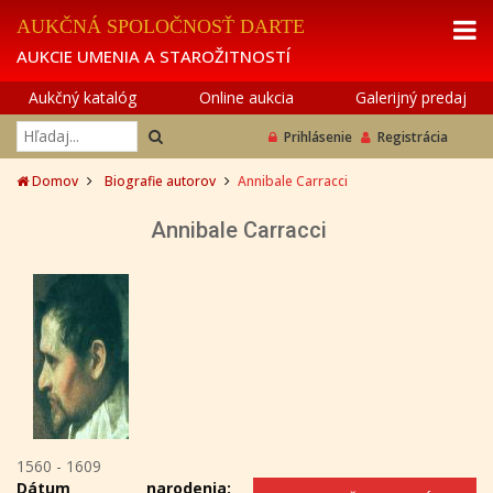
AUKČNÁ SPOLOČNOSŤ DARTE
AUKCIE UMENIA A STAROŽITNOSTÍ
Aukčný katalóg
Online aukcia
Galerijný predaj
Prihlásenie
Registrácia
Domov
Biografie autorov
Annibale Carracci
Annibale Carracci
1560 - 1609
Dátum narodenia: