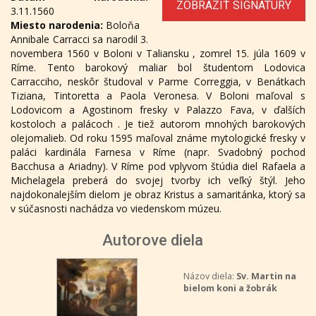
ZOBRAZIŤ SIGNATÚRY
3.11.1560
Miesto narodenia:
Boloňa
Annibale Carracci sa narodil 3.
novembera 1560 v Boloni v Taliansku , zomrel 15. júla 1609 v
Ríme. Tento barokový maliar bol študentom Lodovica
Carracciho, neskôr študoval v Parme Correggia, v Benátkach
Tiziana, Tintoretta a Paola Veronesa. V Boloni maľoval s
Lodovicom a Agostinom fresky v Palazzo Fava, v ďalších
kostoloch a palácoch . Je tiež autorom mnohých barokových
olejomalieb. Od roku 1595 maľoval známe mytologické fresky v
paláci kardinála Farnesa v Ríme (napr. Svadobný pochod
Bacchusa a Ariadny). V Ríme pod vplyvom štúdia diel Rafaela a
Michelagela preberá do svojej tvorby ich veľký štýl. Jeho
najdokonalejším dielom je obraz Kristus a samaritánka, ktorý sa
v súčasnosti nachádza vo viedenskom múzeu.
Autorove diela
Názov diela:
Sv. Martin na
bielom koni a žobrák