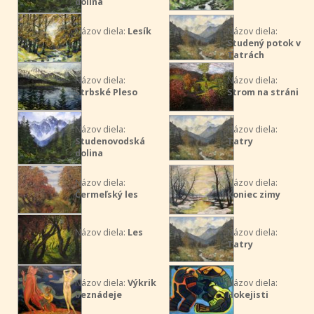
dolina
Názov diela:
Lesík
Názov diela:
Studený potok v
Tatrách
Názov diela:
Názov diela:
Štrbské Pleso
Strom na stráni
Názov diela:
Názov diela:
Studenovodská
Tatry
dolina
Názov diela:
Názov diela:
Čermeľský les
Koniec zimy
Názov diela:
Les
Názov diela:
Tatry
Názov diela:
Výkrik
Názov diela:
beznádeje
Hokejisti