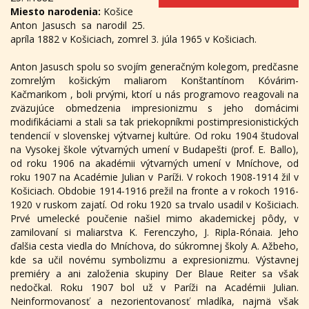
Miesto narodenia:
Košice
Anton Jasusch sa narodil 25.
apríla 1882 v Košiciach, zomrel 3. júla 1965 v Košiciach.
Anton Jasusch spolu so svojím generačným kolegom, predčasne
zomrelým košickým maliarom Konštantínom Kóvárim-
Kačmarikom , boli prvými, ktorí u nás programovo reagovali na
zväzujúce obmedzenia impresionizmu s jeho domácimi
modifikáciami a stali sa tak priekopníkmi postimpresionistických
tendencií v slovenskej výtvarnej kultúre. Od roku 1904 študoval
na Vysokej škole výtvarných umení v Budapešti (prof. E. Ballo),
od roku 1906 na akadémii výtvarných umení v Mníchove, od
roku 1907 na Académie Julian v Paríži. V rokoch 1908-1914 žil v
Košiciach. Obdobie 1914-1916 prežil na fronte a v rokoch 1916-
1920 v ruskom zajatí. Od roku 1920 sa trvalo usadil v Košiciach.
Prvé umelecké poučenie našiel mimo akademickej pôdy, v
zamilovaní si maliarstva K. Ferenczyho, J. Ripla-Rónaia. Jeho
ďalšia cesta viedla do Mníchova, do súkromnej školy A. Ažbeho,
kde sa učil novému symbolizmu a expresionizmu. Výstavnej
premiéry a ani založenia skupiny Der Blaue Reiter sa však
nedočkal. Roku 1907 bol už v Paríži na Académii Julian.
Neinformovanosť a nezorientovanosť mladíka, najmä však