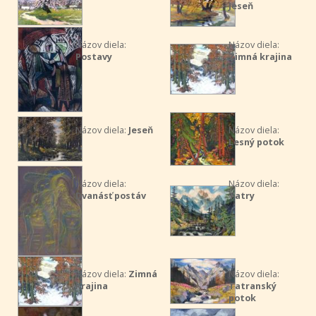
Jeseň
Názov diela:
Názov diela:
Postavy
Zimná krajina
Názov diela:
Jeseň
Názov diela:
Lesný potok
Názov diela:
Názov diela:
Dvanásť postáv
Tatry
Názov diela:
Zimná
Názov diela:
krajina
Tatranský
potok