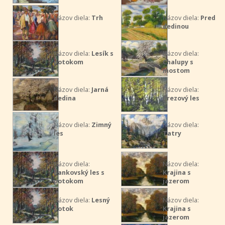
Názov diela:
Trh
Názov diela:
Pred
dedinou
Názov diela:
Lesík s
Názov diela:
potokom
Chalupy s
mostom
Názov diela:
Jarná
Názov diela:
dedina
Brezový les
Názov diela:
Zimný
Názov diela:
les
Tatry
Názov diela:
Názov diela:
Bankovský les s
Krajina s
potokom
jazerom
Názov diela:
Lesný
Názov diela:
potok
Krajina s
jazerom