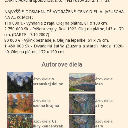
DARTE Aukčná spoločnosť s.r.o. , N.Hrušov 2012, s. 112).
NAJVYŠŠIE DOSIAHNUTÉ VYDRAŽENÉ CENY DIEL A. JASUSCHA
NA AUKCIÁCH :
110 000 € - Vyhnanie z raja. Olej na plátne, 81 x 100 cm.
2 750 000 Sk - Príšera vojny. Rok 1922. Olej na plátne,143 x 170
cm. (DARTE - 7.10.2007)
80 000 € - Výkrik beznádeje. Olej na lepenke, 61 x 76 cm.
1 450 000 Sk,- Divadelná šatňa (Zuzana a starci). Medzi 1920-
40. Olej na plátne, 172 x 190 cm.
Autorove diela
Názov diela:
V
Názov diela:
tatranskej doline
Pleso
Názov diela:
Názov diela:
Jesenná krajina
Tatry
Názov diela:
Už
Názov diela:
nikdy koncentrák
Tatry