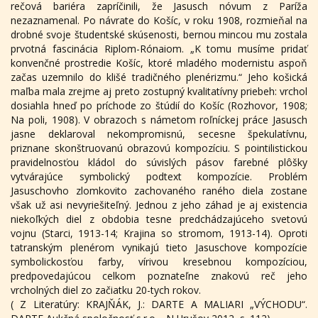
rečová bariéra zapríčinili, že Jasusch nóvum z Paríža
nezaznamenal. Po návrate do Košíc, v roku 1908, rozmieňal na
drobné svoje študentské skúsenosti, bernou mincou mu zostala
prvotná fascinácia Riplom-Rónaiom. „K tomu musíme pridať
konvenčné prostredie Košíc, ktoré mladého modernistu aspoň
začas uzemnilo do klišé tradičného plenérizmu.“ Jeho košická
maľba mala zrejme aj preto zostupný kvalitatívny priebeh: vrchol
dosiahla hneď po príchode zo štúdií do Košíc (Rozhovor, 1908;
Na poli, 1908). V obrazoch s námetom roľníckej práce Jasusch
jasne deklaroval nekompromisnú, secesne špekulatívnu,
priznane skonštruovanú obrazovú kompozíciu. S pointilistickou
pravidelnosťou kládol do súvislých pásov farebné plôšky
vytvárajúce symbolický podtext kompozície. Problém
Jasuschovho zlomkovito zachovaného raného diela zostane
však už asi nevyriešiteľný. Jednou z jeho záhad je aj existencia
niekoľkých diel z obdobia tesne predchádzajúceho svetovú
vojnu (Starci, 1913-14; Krajina so stromom, 1913-14). Oproti
tatranským plenérom vynikajú tieto Jasuschove kompozície
symbolickosťou farby, vírivou kresebnou kompozíciou,
predpovedajúcou celkom poznateľne znakovú reč jeho
vrcholných diel zo začiatku 20-tych rokov.
( Z Literatúry: KRAJŇÁK, J.: DARTE A MALIARI „VÝCHODU“.