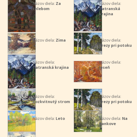
Názov diela:
Za
Názov diela:
chlebom
Tatranská
krajina
Názov diela:
Zima
Názov diela:
Brezy pri potoku
Názov diela:
Názov diela:
Tatranská krajina
Jeseň
Názov diela:
Názov diela:
Rozkvitnutý strom
Brezy pri potoku
Názov diela:
Leto
Názov diela:
Na
Bankove