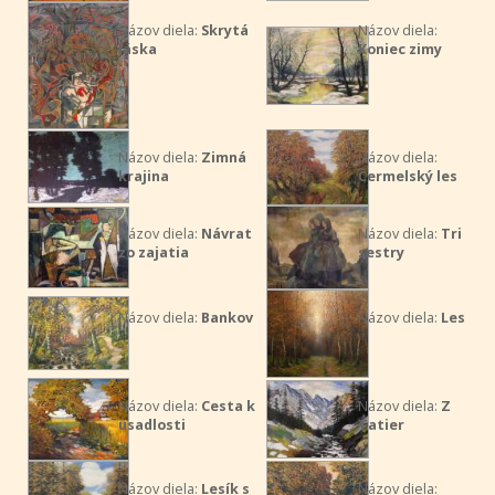
Názov diela:
Skrytá
Názov diela:
láska
Koniec zimy
Názov diela:
Zimná
Názov diela:
krajina
Čermelský les
Názov diela:
Návrat
Názov diela:
Tri
zo zajatia
sestry
Názov diela:
Bankov
Názov diela:
Les
Názov diela:
Cesta k
Názov diela:
Z
usadlosti
Tatier
Názov diela:
Lesík s
Názov diela: