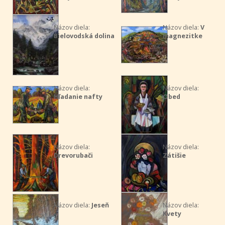
Názov diela:
Názov diela:
V
Bielovodská dolina
magnezitke
Názov diela:
Názov diela:
Hľadanie nafty
Obed
Názov diela:
Názov diela:
Drevorubači
Zátišie
Názov diela:
Jeseň
Názov diela:
Kvety