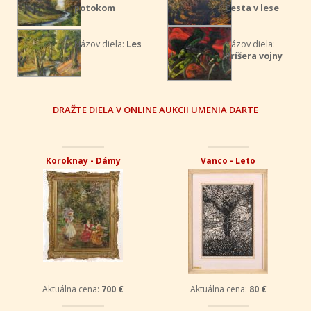
potokom
Cesta v lese
Názov diela:
Les
Názov diela:
Príšera vojny
DRAŽTE DIELA V ONLINE AUKCII UMENIA DARTE
Koroknay - Dámy
Vanco - Leto
Aktuálna cena:
700 €
Aktuálna cena:
80 €