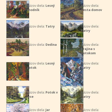
Názov diela:
Lesný
Názov diela:
chodník
Cesta domov
Názov diela:
Tatry
Názov diela:
Tatry
Názov diela:
Dedina
Názov diela:
Krajina s
potokom
Názov diela:
Lesný
Názov diela:
potok
Tatry
Názov diela:
Potok v
Názov diela:
lese
Tatry
Názov diela:
Jar
Názov diela: