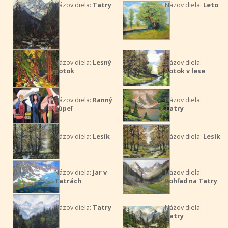
Názov diela:
Tatry
Názov diela:
Leto
Názov diela:
Lesný
Názov diela:
potok
Potok v lese
Názov diela:
Ranný
Názov diela:
kúpeľ
Tatry
Názov diela:
Lesík
Názov diela:
Lesík
Názov diela:
Jar v
Názov diela:
Tatrách
Pohľad na Tatry
Názov diela:
Tatry
Názov diela:
Tatry