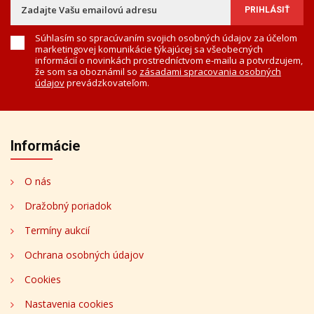
Súhlasím so spracúvaním svojich osobných údajov za účelom
marketingovej komunikácie týkajúcej sa všeobecných
informácií o novinkách prostredníctvom e-mailu a potvrdzujem,
že som sa oboznámil so
zásadami spracovania osobných
údajov
prevádzkovateľom.
Informácie
O nás
Dražobný poriadok
Termíny aukcií
Ochrana osobných údajov
Cookies
Nastavenia cookies