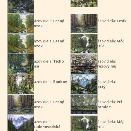
Názov diela:
Lesný
Názov diela:
Lesík
potok
Názov diela:
Lesný
Názov diela:
Môj
potok
lesík
Názov diela:
Ticho
Názov diela:
lesa
Brezový háj
Názov diela:
Bankov
Názov diela:
Tatry
Názov diela:
Lesný
Názov diela:
Pri
potok
Hornáde
Názov diela:
Názov diela:
Môj
Studenovodská
lesík