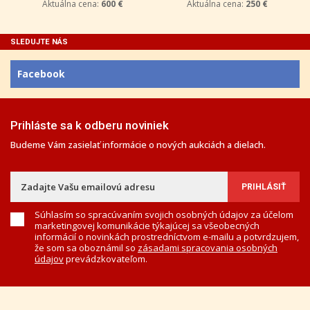
Aktuálna cena:
600 €
Aktuálna cena:
250 €
SLEDUJTE NÁS
Facebook
Prihláste sa k odberu noviniek
Budeme Vám zasielať informácie o nových aukciách a dielach.
Súhlasím so spracúvaním svojich osobných údajov za účelom
marketingovej komunikácie týkajúcej sa všeobecných
informácií o novinkách prostredníctvom e-mailu a potvrdzujem,
že som sa oboznámil so
zásadami spracovania osobných
údajov
prevádzkovateľom.