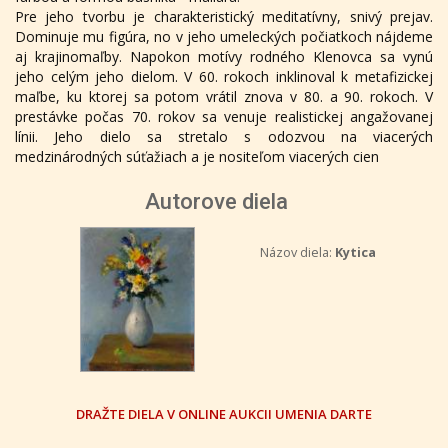
Pre jeho tvorbu je charakteristický meditatívny, snivý prejav.
Dominuje mu figúra, no v jeho umeleckých počiatkoch nájdeme
aj krajinomaľby. Napokon motívy rodného Klenovca sa vynú
jeho celým jeho dielom. V 60. rokoch inklinoval k metafizickej
maľbe, ku ktorej sa potom vrátil znova v 80. a 90. rokoch. V
prestávke počas 70. rokov sa venuje realistickej angažovanej
línii. Jeho dielo sa stretalo s odozvou na viacerých
medzinárodných súťažiach a je nositeľom viacerých cien
Autorove diela
Názov diela:
Kytica
DRAŽTE DIELA V ONLINE AUKCII UMENIA DARTE