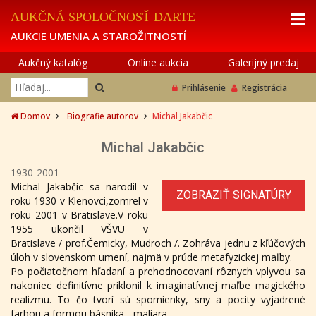
AUKČNÁ SPOLOČNOSŤ DARTE
AUKCIE UMENIA A STAROŽITNOSTÍ
Aukčný katalóg
Online aukcia
Galerijný predaj
Prihlásenie
Registrácia
Domov
Biografie autorov
Michal Jakabčic
Michal Jakabčic
1930-2001
Michal Jakabčic sa narodil v
ZOBRAZIŤ SIGNATÚRY
roku 1930 v Klenovci,zomrel v
roku 2001 v Bratislave.V roku
1955 ukončil VŠVU v
Bratislave / prof.Čemicky, Mudroch /. Zohráva jednu z kľúčových
úloh v slovenskom umení, najmä v prúde metafyzickej maľby.
Po počiatočnom hľadaní a prehodnocovaní rôznych vplyvou sa
nakoniec definitívne priklonil k imaginatívnej maľbe magického
realizmu. To čo tvorí sú spomienky, sny a pocity vyjadrené
farbou a formou básnika - maliara.