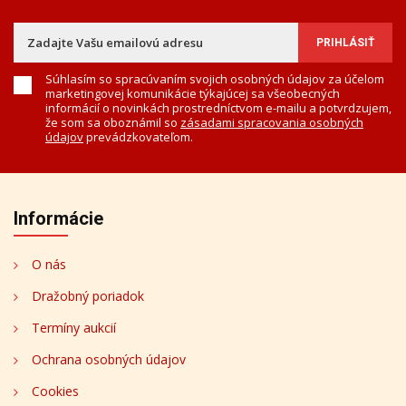
Súhlasím so spracúvaním svojich osobných údajov za účelom
marketingovej komunikácie týkajúcej sa všeobecných
informácií o novinkách prostredníctvom e-mailu a potvrdzujem,
že som sa oboznámil so
zásadami spracovania osobných
údajov
prevádzkovateľom.
Informácie
O nás
Dražobný poriadok
Termíny aukcií
Ochrana osobných údajov
Cookies