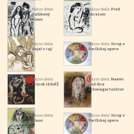
Názov diela:
Názov diela:
Pred
Zaľúbený
obrazom
klaun
Názov diela:
Názov diela:
Strop v
Anjel v raji
Parížskej opere
Názov diela:
Názov diela:
Naemi
Prorok IZAIÁŠ
und ihre
schwiegertochter
Názov diela:
Názov diela:
Strop v
Klaun
Parížskej opere