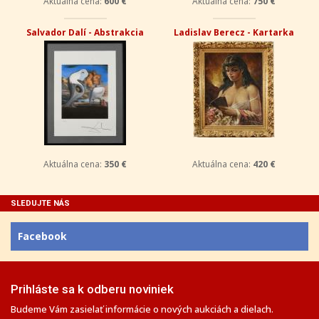
Aktuálna cena:
600 €
Aktuálna cena:
750 €
Salvador Dalí - Abstrakcia
Ladislav Berecz - Kartarka
Aktuálna cena:
350 €
Aktuálna cena:
420 €
SLEDUJTE NÁS
Facebook
Prihláste sa k odberu noviniek
Budeme Vám zasielať informácie o nových aukciách a dielach.