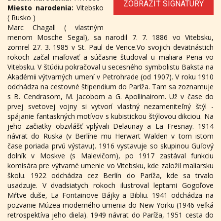
ZOBRAZIŤ SIGNATÚRY
Miesto narodenia:
Vitebsko
( Rusko )
Marc Chagall ( vlastným
menom Mosche Segal), sa narodil 7. 7. 1886 vo Vitebsku,
zomrel 27. 3. 1985 v St. Paul de Vence.Vo svojich devätnástich
rokoch začal maľovať a súčasne študoval u maliara Pena vo
Vitebsku. V štúdiu pokračoval u secesného symbolistu Baksta na
Akadémii výtvarných umení v Petrohrade (od 1907). V roku 1910
odchádza na cestovné štipendium do Paríža. Tam sa zoznamuje
s B. Cendrasom, M. Jacobom a G. Apollinairom. Už v čase do
prvej svetovej vojny si vytvorí vlastný nezameniteľný štýl -
spájanie fantaskných motívov s kubistickou štýlovou dikciou. Na
jeho začiatky obzvlášť vplývali Delaunay a La Fresnay. 1914
návrat do Ruska (v Berlíne mu Herwart Walden v tom istom
čase poriada prvú výstavu). 1916 vystavuje so skupinou Guľový
dolník v Moskve (s Malevičom), po 1917 zastával funkciu
komisára pre výtvarné umenie vo Vitebsku, kde založil maliarsku
školu. 1922 odchádza cez Berlín do Paríža, kde sa trvalo
usadzuje. V dvadsiatych rokoch ilustroval leptami Gogoľove
Mŕtve duše, La Fontainove Bájky a Bibliu. 1941 odchádza na
pozvanie Múzea moderného umenia do New Yorku (1946 veľká
retrospektíva jeho diela). 1949 návrat do Paríža, 1951 cesta do