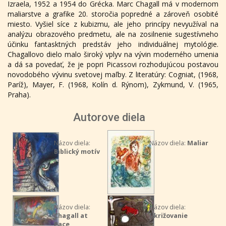
Izraela, 1952 a 1954 do Grécka. Marc Chagall má v modernom
maliarstve a grafike 20. storočia popredné a zároveň osobité
miesto. Vyšiel síce z kubizmu, ale jeho princípy nevyužíval na
analýzu obrazového predmetu, ale na zosilnenie sugestívneho
účinku fantasktných predstáv jeho individuálnej mytológie.
Chagallovo dielo malo široký vplyv na vývin moderného umenia
a dá sa povedať, že je popri Picassovi rozhodujúcou postavou
novodobého vývinu svetovej maľby. Z literatúry: Cogniat, (1968,
Paríž), Mayer, F. (1968, Kolín d. Rýnom), Zykmund, V. (1965,
Praha).
Autorove diela
Názov diela:
Názov diela:
Maliar
Biblický motív
Názov diela:
Názov diela:
Chagall at
Ukrižovanie
Pace