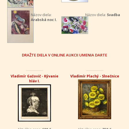
Názov diela:
Názov diela:
Svadba
Arabská noc I.
DRAŽTE DIELA V ONLINE AUKCII UMENIA DARTE
Vladimír Gažovič - Kývanie
Vladimír Plachý - Slnečnice
hláv I.