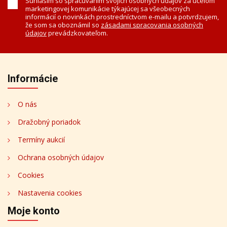
Súhlasím so spracúvaním svojich osobných údajov za účelom
marketingovej komunikácie týkajúcej sa všeobecných
informácií o novinkách prostredníctvom e-mailu a potvrdzujem,
že som sa oboznámil so
zásadami spracovania osobných
údajov
prevádzkovateľom.
Informácie
O nás
Dražobný poriadok
Termíny aukcií
Ochrana osobných údajov
Cookies
Nastavenia cookies
Moje konto