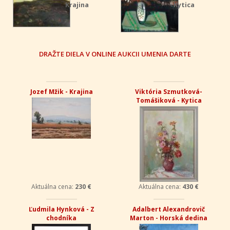
Krajina
Kytica
DRAŽTE DIELA V ONLINE AUKCII UMENIA DARTE
Jozef Mžik - Krajina
Viktória Szmutková-
Tomášiková - Kytica
Aktuálna cena:
230 €
Aktuálna cena:
430 €
Ľudmila Hynková - Z
Adalbert Alexandrovič
chodníka
Marton - Horská dedina