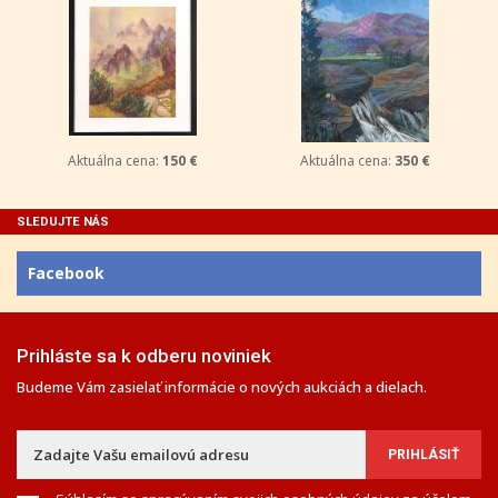
Aktuálna cena:
150 €
Aktuálna cena:
350 €
SLEDUJTE NÁS
Facebook
Prihláste sa k odberu noviniek
Budeme Vám zasielať informácie o nových aukciách a dielach.