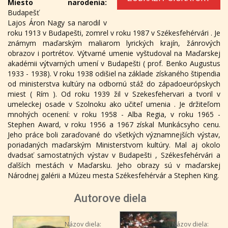
Miesto narodenia:
Budapešť
Lajos Áron Nagy sa narodil v
roku 1913 v Budapešti, zomrel v roku 1987 v Székesfehérvári . Je
známym maďarským maliarom lyrických krajín, žánrových
obrazov i portrétov. Výtvarné umenie vyštudoval na Maďarskej
akadémii výtvarných umení v Budapešti ( prof. Benko Augustus
1933 - 1938). V roku 1938 odišiel na základe získaného štipendia
od ministerstva kultúry na odbornú stáž do západoeurópskych
miest ( Rím ). Od roku 1939 žil v Szekesfehervari a tvoril v
umeleckej osade v Szolnoku ako učiteľ umenia . Je držiteľom
mnohých ocenení: v roku 1958 - Alba Regia, v roku 1965 -
Stephen Award, v roku 1956 a 1967 získal Munkácsyho cenu.
Jeho práce boli zaraďované do všetkých významnejších výstav,
poriadaných maďarským Ministerstvom kultúry. Mal aj okolo
dvadsať samostatných výstav v Budapešti , Székesfehérvári a
ďalších mestách v Maďarsku. Jeho obrazy sú v maďarskej
Národnej galérii a Múzeu mesta Székesfehérvár a Stephen King.
Autorove diela
Názov diela:
Názov diela: