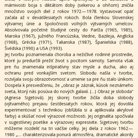
márnivosti boja s diktátom doby (sekerou a ohňom) zničila
množstvo svojich diel z rokov 1972 — 1978. Vystavovať opäť
začala až v deväťdesiatych rokoch. Bola členkou Slovenskej
výtvarnej únie a Spoločnosti voľných výtvarných umelcov.
Absolvovala početné študijné cesty do Paríža (1965, 1985),
Maroka (1967), južného Francúzska, Viedne, Bazileja, Anglicka
(1968), Grécka (1971), Talianska (1987), Španielska (1988),
Švédska (1990) a USA (1993).
Jej tvorbu poznamenala choroba a nežičlivé rodinné prostredie,
ktoré ju predurčili prežiť život s pocitom samoty. Samota však
pre ňu znamenala inšpiratívny stav mysle a ducha, ako aj
ochranu pred vonkajším svetom. Slobodu našla v tvorbe,
rozvíjala svoju obrazotvornosť a umenie sa pre ňu stalo únikom.
Dospela k presvedčeniu, že „obraz je zázrak, kúsok neznámeho
sveta, ktorý nás posúva do nových galaxií. (…) Obraz je sloboda“
(Agnesa Sigetová). Jej skorej tvorbe žičila doba slobody
(výtvarného) prejavu šesťdesiatych rokov, ktorá jej dovolila
experimentovať s technikou (obľúbila si a aplikovala akrylové
farby) a skúšať nové výrazové možnosti. Jej originalita spočívala
v sugestívnej poetike a výrazovej expresivite. Sigetovej tvorbu
môžeme rozdeliť na tri väčšie celky. Jej diela z rokov 1962 —
1980 „… charakterizovala ponurá atmosféra, dramatické akordy