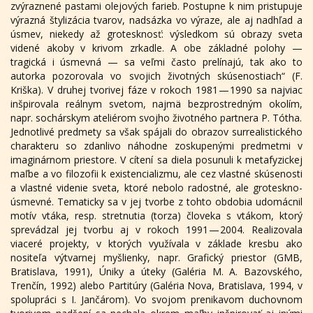
zvýraznené pastami olejových farieb. Postupne k nim pristupuje
výrazná štylizácia tvarov, nadsázka vo výraze, ale aj nadhľad a
úsmev, niekedy až grotesknosť: výsledkom sú obrazy sveta
videné akoby v krivom zrkadle. A obe základné polohy —
tragická i úsmevná — sa veľmi často prelínajú, tak ako to
autorka pozorovala vo svojich životných skúsenostiach“ (F.
Kriška). V druhej tvorivej fáze v rokoch 1981 — 1990 sa najviac
inšpirovala reálnym svetom, najmä bezprostredným okolím,
napr. sochárskym ateliérom svojho životného partnera P. Tótha.
Jednotlivé predmety sa však spájali do obrazov surrealistického
charakteru so zdanlivo náhodne zoskupenými predmetmi v
imaginárnom priestore. V cítení sa diela posunuli k metafyzickej
maľbe a vo filozofii k existencializmu, ale cez vlastné skúsenosti
a vlastné videnie sveta, ktoré nebolo radostné, ale groteskno-
úsmevné. Tematicky sa v jej tvorbe z tohto obdobia udomácnil
motív vtáka, resp. stretnutia (torza) človeka s vtákom, ktorý
sprevádzal jej tvorbu aj v rokoch 1991 — 2004. Realizovala
viaceré projekty, v ktorých využívala v základe kresbu ako
nositeľa výtvarnej myšlienky, napr. Grafický priestor (GMB,
Bratislava, 1991), Úniky a úteky (Galéria M. A. Bazovského,
Trenčín, 1992) alebo Partitúry (Galéria Nova, Bratislava, 1994, v
spolupráci s I. Jančárom). Vo svojom prenikavom duchovnom