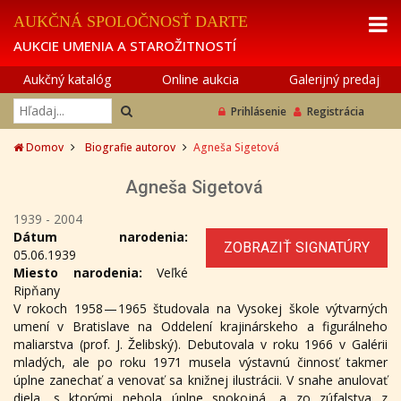
AUKČNÁ SPOLOČNOSŤ DARTE
AUKCIE UMENIA A STAROŽITNOSTÍ
Aukčný katalóg
Online aukcia
Galerijný predaj
Prihlásenie
Registrácia
Domov
Biografie autorov
Agneša Sigetová
Agneša Sigetová
1939 - 2004
Dátum narodenia:
ZOBRAZIŤ SIGNATÚRY
05.06.1939
Miesto narodenia:
Veľké
Ripňany
V rokoch 1958 — 1965 študovala na Vysokej škole výtvarných
umení v Bratislave na Oddelení krajinárskeho a figurálneho
maliarstva (prof. J. Želibský). Debutovala v roku 1966 v Galérii
mladých, ale po roku 1971 musela výstavnú činnosť takmer
úplne zanechať a venovať sa knižnej ilustrácii. V snahe anulovať
diela, s ktorými nebola úplne spokojná, a zo zúfalstva z