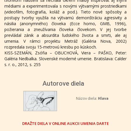
tvorivom nadšení sa nechala okrem maľby inšpirovať aj inými
médiami a experimentovala s novými výtvarnými prostriedkami
(videofilm, fotografia, koláž a pod.). Tieto nové spôsoby a
postupy tvorby využila na výtvarnú demonštráciu agresivity a
násilia (anonymného) človeka (Ecce homo, GMB, 1996),
požierania a zneužívania človeka človekom. V jej tvorbe
prevládal zánik a absurdita ľudského života a smrti, ale aj
umenia. V rámci projektu Metráž (Galéria Nova, 2002)
rozpredala svoju 15-metrovú kresbu po kúskoch.
KISS-SZEMÁN, Zsófia – OBUCHOVÁ, Viera – PAŠKO, Peter:
Galéria Nedbalka. Slovenské moderné umenie. Bratislava: Calder
s. r. o., 2012, s. 255
Autorove diela
Názov diela:
Hlava
DRAŽTE DIELA V ONLINE AUKCII UMENIA DARTE