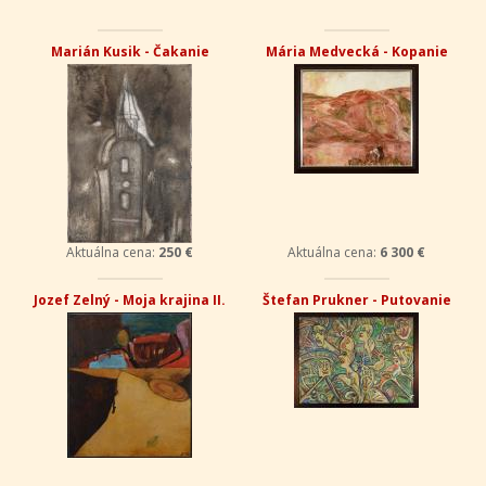
Marián Kusik - Čakanie
Mária Medvecká - Kopanie
Aktuálna cena:
250 €
Aktuálna cena:
6 300 €
Jozef Zelný - Moja krajina II.
Štefan Prukner - Putovanie