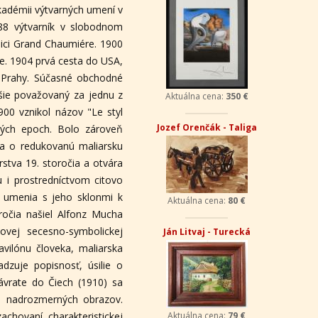
adémii výtvarných umení v
88 výtvarník v slobodnom
 ulici Grand Chaumiére. 1900
te. 1904 prvá cesta do USA,
o Prahy. Súčasné obchodné
šie považovaný za jednu z
Aktuálna cena:
350 €
900 vznikol názov "Le styl
Jozef Orenčák - Taliga
ých epoch. Bolo zároveň
lia o redukovanú maliarsku
stva 19. storočia a otvára
u i prostredníctvom citovo
 umenia s jeho sklonmi k
Aktuálna cena:
80 €
ročia našiel Alfonz Mucha
vej secesno-symbolickej
Ján Litvaj - Turecká
vilónu človeka, maliarska
zuje popisnosť, úsilie o
vrate do Čiech (1910) sa
h nadrozmerných obrazov.
chovaní charakteristickej
Aktuálna cena:
79 €