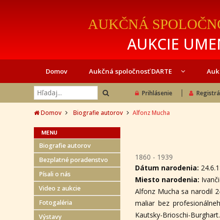
AUKČNÁ SPOLOČN
AUKCIE UMEN
Domov
Aukčná spoločnosť DARTE
Auk
Prihlásenie
Registrá
Domov
Biografie autorov
Alfonz Mucha
MENU
Biografie autorov
1860 - 1939
Bezplatné poradenstvo
Dátum narodenia:
24.6.
Písali o nás
Miesto narodenia:
Ivanč
Video z aukcie
Alfonz Mucha sa narodil 24
Fotogaléria
maliar bez profesionálneh
Kautsky-Brioschi-Burgha
Výstavy