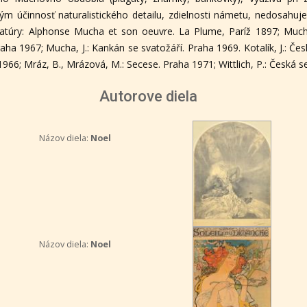
kým účinnosť naturalistického detailu, zdielnosti námetu, nedosahuj
eratúry: Alphonse Mucha et son oeuvre. La Plume, Paríž 1897; Muc
ha 1967; Mucha, J.: Kankán se svatožáří. Praha 1969. Kotalík, J.: Če
1966; Mráz, B., Mrázová, M.: Secese. Praha 1971; Wittlich, P.: Česká 
Autorove diela
Názov diela:
Noel
Názov diela:
Noel