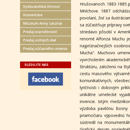
Hrušovanoch. 1883-1885 p
Vydavateľská činnosť
Mníchove. 1887 odchádza
Komentáre
povolaní, živí sa ilustráci
Múzeum Anny Lesznai
sa zúčastňuje prípravy sve
striedavo pôsobí v Ameri
Predaj starožitností
renomé Alfonza Muchu je 
Predaj voľných diel
najpríznačnejších osobnos
Predaj súčasného umenia
Mucha". Muchovo umenie
vyvrcholením akademického
SLEDUJTE NÁS
štruktúru, založenú na št
cestu masového výtvarného
komunikatívnych, všeobe
lyričnosti i dobovým prí
unikátne umelecké vyja
invencie. Istým medzníko
výzdoba pavilónu Bosny 
priamočiaru výpovednú h
sústredil na monumentál
Grafický design posledné