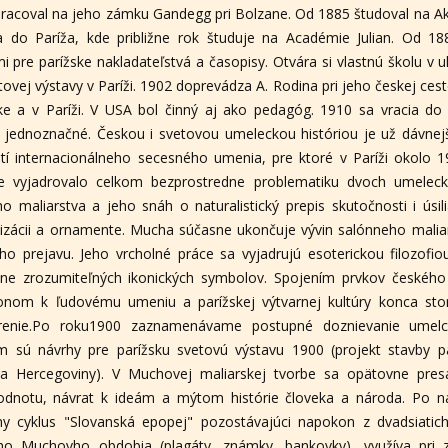
racoval na jeho zámku Gandegg pri Bolzane. Od 1885 študoval na Ak
 do Paríža, kde približne rok študuje na Académie Julian. Od 18
ami pre parížske nakladateľstvá a časopisy. Otvára si vlastnú školu v
tovej výstavy v Paríži. 1902 doprevádza A. Rodina pri jeho českej ces
ke a v Paríži. V USA bol činný aj ako pedagóg. 1910 sa vracia d
jednoznačné. Českou i svetovou umeleckou históriou je už dávnej
tí internacionálneho secesného umenia, pre ktoré v Paríži okolo 1
 vyjadrovalo celkom bezprostredne problematiku dvoch umeleck
 maliarstva a jeho snáh o naturalistický prepis skutočnosti i úsi
ylizácii a ornamente. Mucha súčasne ukončuje vývin salónneho maliar
 prejavu. Jeho vrcholné práce sa vyjadrujú esoterickou filozofio
cne zrozumiteľných ikonických symbolov. Spojením prvkov českého
klonom k ľudovému umeniu a parížskej výtvarnej kultúry konca sto
drenie.Po roku1900 zaznamenávame postupné doznievanie umelco
m sú návrhy pre parížsku svetovú výstavu 1900 (projekt stavby pa
a Hercegoviny). V Muchovej maliarskej tvorbe sa opätovne presad
odnotu, návrat k ideám a mýtom histórie človeka a národa. Po ná
ny cyklus "Slovanská epopej" pozostávajúci napokon z dvadsiatic
ho Muchovho obdobia (plagáty, známky, bankovky), využíva pri za