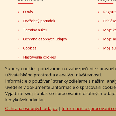
O nás
Registr
Dražobný poriadok
Prihlás
Termíny aukcií
Moje k
Ochrana osobných údajov
Moje a
Cookies
Moji au
Nastavenia cookies
Súbory cookies používame na zabezpečenie správneho
Hlavná st
užívateľského prostredia a analýzu návštevnosti.
Informácie o používaní stránky zdieľame s našimi ana
Akékoľvek používanie obrazových
uvedené v dokumente „Informácie o spracovaní cookie
Vyjadrite svoj súhlas so spracovaním osobných údajo
kedykoľvek odvolať.
Ochrana osobných údajov
Informácie o spracovaní co
|