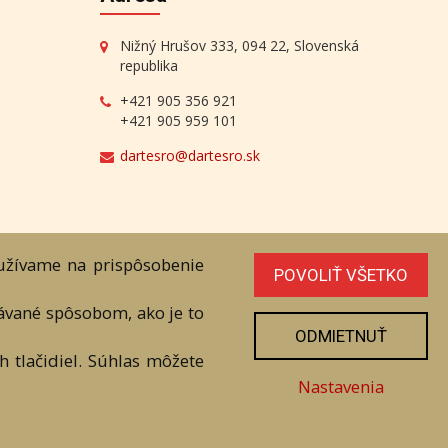
Nižný Hrušov 333, 094 22, Slovenská
republika
+421 905 356 921
+421 905 959 101
dartesro@dartesro.sk
oužívame na prispôsobenie
POVOLIŤ VŠETKO
line Aukcia
vávané spôsobom, ako je to
níka. Všetky práva sú vyhradené.
ODMIETNUŤ
 tlačidiel. Súhlas môžete
Nastavenia