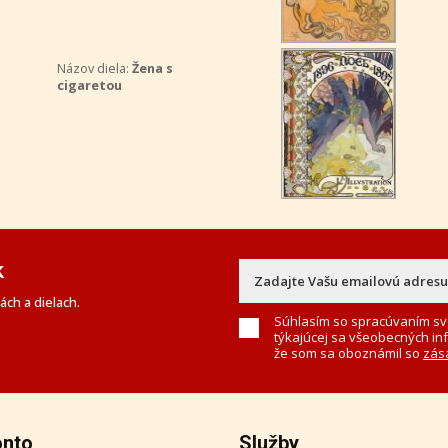
Názov diela:
Žena s
cigaretou
k
ch a dielach.
Súhlasím so spracúvaním sv
týkajúcej sa všeobecných in
že som sa oboznámil so
zás
onto
Služby