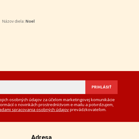
Názov diela:
Noel
ojich osobných údajov za účelom marketingovej komunikácie
formácií o novinkách prostredníctvom e-mailu a potvrdzujem,
adami spracovania osobných údajov
prevádzkovateľom.
Adresa