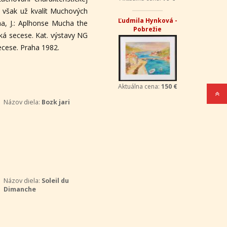
e však už kvalít Muchových
Ľudmila Hynková -
ha, J.: Aplhonse Mucha the
Pobrežie
ská secese. Kat. výstavy NG
secese. Praha 1982.
Aktuálna cena:
150 €
Názov diela:
Bozk jari
Názov diela:
Soleil du
Dimanche