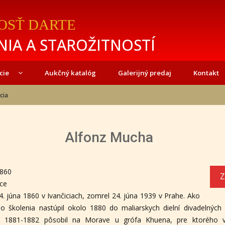
OSŤ DARTE
IA A STAROŽITNOSTÍ
cie
Aukčný katalóg
Galerijný predaj
Kontakt
cia
Alfonz Mucha
1860
Z
ice
. júna 1860 v Ivančiciach, zomrel 24. júna 1939 v Prahe. Ako
o školenia nastúpil okolo 1880 do maliarskych dielní divadelných 
rt. 1881-1882 pôsobil na Morave u grófa Khuena, pre ktorého 