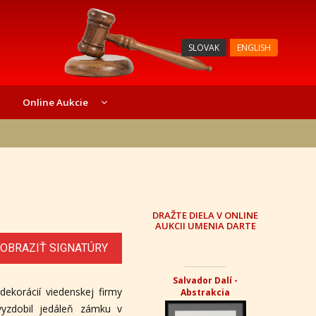
SLOVAK
ENGLISH
Online Aukcie
DRAŽTE DIELA V ONLINE
AUKCII UMENIA DARTE
OBRAZIŤ SIGNATÚRY
Salvador Dalí -
dekorácií viedenskej firmy
Abstrakcia
vyzdobil jedáleň zámku v