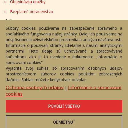
Objednávka dražby
Bezplatné poradenstvo
Adresa
Súbory cookies používame na zabezpečenie správneho a
spoľahlivého fungovania našej stránky. Ďalej ich používame na
Nižný Hrušov 333, 094 22, Slovenská republika
prispôsobenie užívateľského prostredia a analýzu návštevnosti.
Informácie o používaní stránky zdieľame s našimi analytickými
+421 905 356 921
partnermi. Tieto údaje sú uchovávané a spracovávané
+421 905 959 101
spôsobom, ako je to uvedené v dokumente „Informácie o
dartesro@dartesro.sk
spracovaní cookies“.
Vyjadrite svoj súhlas so spracovaním osobných údajov
prostredníctvom súborov cookies použitím zobrazených
tlačidiel. Súhlas môžete kedykoľvek odvolať.
Hlavná stránka
Aukčný katalóg
Objednávka dražby
Termíny aukcií
Online Aukcia
Ochrana osobných údajov
Informácie o spracovaní
|
cookies
DARTE AUKČNÁ SPOLOČNOSŤ s.r.o. © 2007 - 2026
Akékoľvek používanie obrazových a textových súčastí tejto stránky je
podmienené výslovným súhlasom jej vlastníka. Všetky práva sú
POVOLIŤ VŠETKO
vyhradené.
ODMIETNUŤ