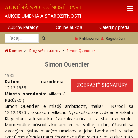
AUKČNÁ SPOLOČNOSŤ DARTE
AUKCIE UMENIA A STAROŽITNOSTÍ
Aukčný katalóg
Online aukcia
Galerijný predaj
Prihlásenie
Registrácia
Domov
Biografie autorov
Simon Quendler
Simon Quendler
1983 -
Dátum narodenia:
ZOBRAZIŤ SIGNATÚRY
12.12.1983
Miesto narodenia:
Villach (
Rakúsko )
Simon Quendler je mladý ambiciozny maliar . Narodil sa
12.12.1983 v rakúskom Villachu. Vysokoškolské vzdelanie získal v
Klagenfurte a Insbrucku. Dva roky sa účastnil aj štúdia vo Viedni.
Momentálne pôsobí ako umelec na voľnej nohe, účastní sa
viacerých výstav mladých umelcov a jeho tvorba má v sebe
skrytú metaforickú patetičnosť okolitého sveta. Svoj atelier má v