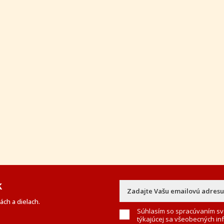
k
ch a dielach.
Súhlasím so spracúvaním sv
týkajúcej sa všeobecných in