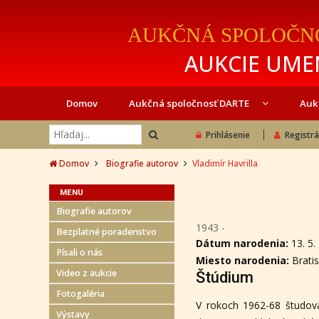
AUKČNÁ SPOLOČN
AUKCIE UMEN
Domov
Aukčná spoločnosť DARTE
Auk
Prihlásenie
Registrá
Domov
Biografie autorov
Vladimír Havrilla
MENU
Biografie autorov
1943 -
Bezplatné poradenstvo
Dátum narodenia:
13. 5.
Písali o nás
Miesto narodenia:
Brati
Video z aukcie
Štúdium
Fotogaléria
V rokoch 1962-68 študova
Výstavy