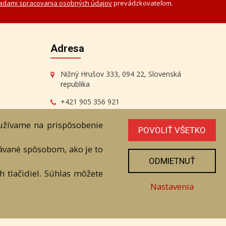
adami spracovania osobných údajov
prevádzkovateľom.
Adresa
Nižný Hrušov 333, 094 22, Slovenská
republika
+421 905 356 921
+421 905 959 101
oužívame na prispôsobenie
dartesro@dartesro.sk
POVOLIŤ VŠETKO
vávané spôsobom, ako je to
ODMIETNUŤ
 tlačidiel. Súhlas môžete
Nastavenia
line Aukcia
níka. Všetky práva sú vyhradené.