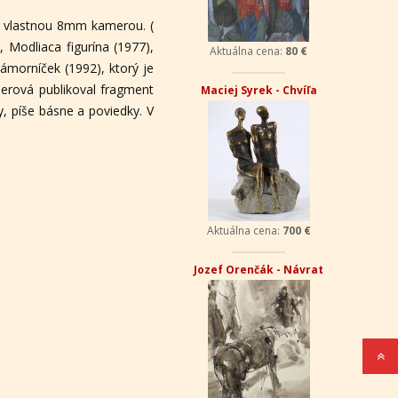
ch vlastnou 8mm kamerou. (
, Modliaca figurína (1977),
Aktuálna cena:
80 €
ámorníček (1992), ktorý je
rová publikoval fragment
Maciej Syrek - Chvíľa
y, píše básne a poviedky. V
Aktuálna cena:
700 €
Jozef Orenčák - Návrat