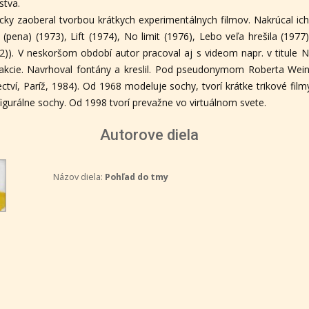
stva.
cky zaoberal tvorbou krátkych experimentálnych filmov. Nakrúcal i
 (pena) (1973), Lift (1974), No limit (1976), Lebo veľa hrešila (1977)
82)). V neskoršom období autor pracoval aj s videom napr. v titule N
cie. Navrhoval fontány a kreslil. Pod pseudonymom Roberta Weine
ví, Paríž, 1984). Od 1968 modeluje sochy, tvorí krátke trikové film
figurálne sochy. Od 1998 tvorí prevažne vo virtuálnom svete.
Autorove diela
Názov diela:
Pohľad do tmy