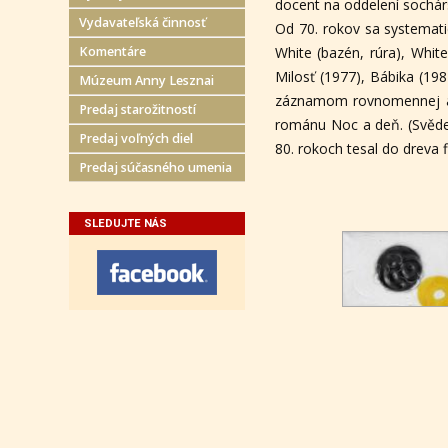
docent na oddelení sochár
Vydavateľská činnosť
Od 70. rokov sa systemati
Komentáre
White (bazén, rúra), White
Milosť (1977), Bábika (19
Múzeum Anny Lesznai
záznamom rovnomennej ak
Predaj starožitností
románu Noc a deň. (Svědect
Predaj voľných diel
80. rokoch tesal do dreva 
Predaj súčasného umenia
SLEDUJTE NÁS