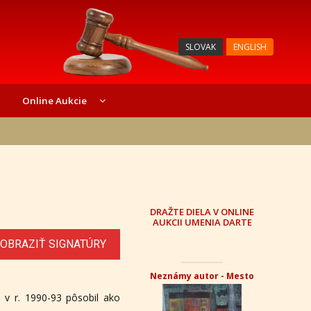
SLOVAK
ENGLISH
Online Aukcie
DRAŽTE DIELA V ONLINE
AUKCII UMENIA DARTE
OBRAZIŤ SIGNATÚRY
Neznámy autor - Mesto
 v r. 1990-93 pôsobil ako