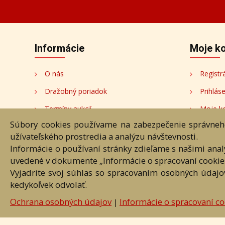
Informácie
Moje k
O nás
Registr
Dražobný poriadok
Prihlás
Termíny aukcií
Moje k
Súbory cookies používame na zabezpečenie správneho
Ochrana osobných údajov
Moje a
užívateľského prostredia a analýzu návštevnosti.
Cookies
Moji au
Informácie o používaní stránky zdieľame s našimi ana
uvedené v dokumente „Informácie o spracovaní cookie
Nastavenia cookies
Vyjadrite svoj súhlas so spracovaním osobných údajo
kedykoľvek odvolať.
Hlavná st
Ochrana osobných údajov
Informácie o spracovaní co
|
Akékoľvek používanie obrazových