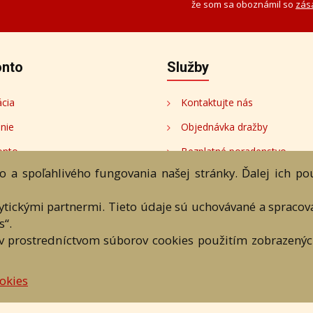
že som sa oboznámil so
zás
onto
Služby
ácia
Kontaktujte nás
enie
Objednávka dražby
onto
Bezplatné poradenstvo
 a spoľahlivého fungovania našej stránky. Ďalej ich p
ukcie
tori
lytickými partnermi. Tieto údaje sú uchovávané a spraco
s“.
v prostredníctvom súborov cookies použitím zobrazených
ránka
Aukčný katalóg
Objednávka dražby
Termíny aukcií
On
okies
DARTE AUKČNÁ SPOLOČNOSŤ s.r.o. © 2007 - 2026
 a textových súčastí tejto stránky je podmienené výslovným súhlasom jej vlast