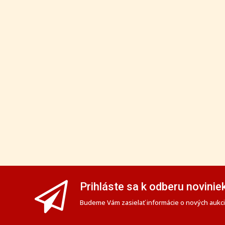
Prihláste sa k odberu novinie
Budeme Vám zasielať informácie o nových aukciá