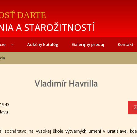
OSŤ DARTE
IA A STAROŽITNOSTÍ
cie
Aukčný katalóg
Galerijný predaj
Kontakt
cia
Vladimír Havrilla
 1943
Z
slava
l sochárstvo na Vysokej škole výtvarných umení v Bratislave, kde