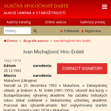
AUKČNÁ SPOLOČNOSŤ DARTE
AUKCIE UMENIA A STAROŽITNOSTÍ
Aukčný katalóg
Online aukcia
Galerijný predaj
Prihlásenie
Registrácia
Domov
Biografie autorov
Ivan Michajlovič Hric-Erdeli
Ivan Michajlovič Hric-Erdeli
1902-1974
Dátum narodenia:
ZOBRAZIŤ SIGNATÚRY
25.12.1902
Miesto narodenia:
Mukačevo (Ukrajina)
Narodil sa 25. decembra 1902 v Mukačeve, v Zakarpatskej
oblasti. Je bratom A. M. Erdeli (1891-1955). Ukončil dva kurzy v
Budapeštianskej výtvarnej akadémii. Na začiatku tridsiatych
rokov získal vzdelanie v Mukačevskej učiteľskej akadémii.
Pracoval ako výtvarník-amatér. Bol ovplyvňovaný starším
bratom. Zomrel v roku 1974 v Mukačeve.