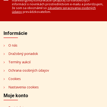
marketingovej komunikácie týkajúcej sa všeobecných
informácií o novinkách prostredníctvom e-mailu a potvrdzujem,
že som sa oboznámil so
zásadami spracovania osobných
údajov
prevádzkovateľom.
Informácie
O nás
Dražobný poriadok
Termíny aukcií
Ochrana osobných údajov
Cookies
Nastavenia cookies
Moje konto